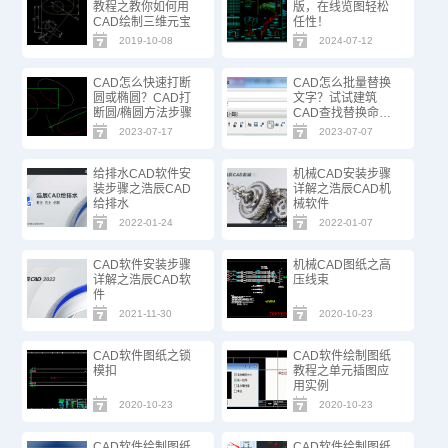
教程之教你如何用
版，在线览图轻松
CAD绘制三维元宝
任性！
2019-10-08
2024-07-12
CAD怎么快速打断
CAD怎么批量替换
圆或椭圆？CAD打
文字？试试建筑
断圆/椭圆方法步骤
CAD查找替换命
令！
2023-07-17
2023-07-07
给排水CAD软件安
机械CAD安装步骤
装步骤之浩辰CAD
详解之浩辰CAD机
给排水
械软件
2022-01-24
2022-01-07
CAD软件安装步骤
机械CAD图纸之高
详解之浩辰CAD软
压线束
件
2021-11-30
2020-10-23
CAD软件图纸之锁
CAD软件绘制图纸
模扣
教程之单元插图应
用实例
2020-10-23
2020-10-23
CAD软件绘制图纸
CAD软件绘制图纸