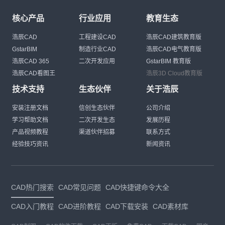
核心产品
行业应用
教育生态
浩辰CAD
工程建设CAD
浩辰CAD建筑教育版
GstarBIM
制造行业CAD
浩辰CAD电气教育版
浩辰CAD 365
二次开发应用
GstarBIM 教育版
浩辰CAD看图王
浩辰3D Cloud教育版
技术支持
生态伙伴
关于浩辰
安装注册文档
信创生态伙伴
公司介绍
学习帮助文档
二次开发生态
发展历程
产品视频教程
渠道伙伴招募
联系方式
经验技巧资讯
新闻资讯
CAD热门搜索
CAD常见问题
CAD快捷键命令大全
CAD入门教程
CAD进阶教程
CAD下载安装
CAD素材库