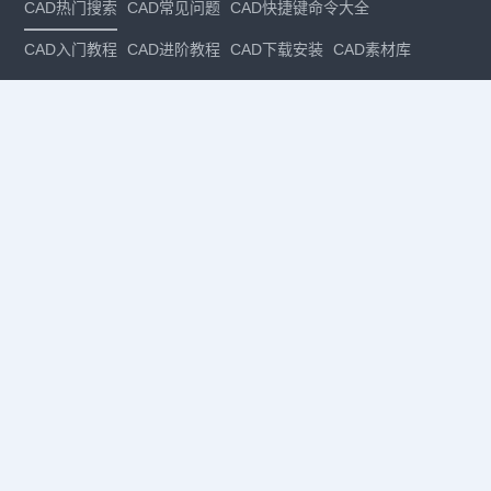
CAD热门搜索
CAD常见问题
CAD快捷键命令大全
CAD入门教程
CAD进阶教程
CAD下载安装
CAD素材库
CAD制图
CAD软件下载
CAD正版
免费CAD
下载CAD
国产
CAD
建筑CAD
CAD设计
CAD教程
CAD安装
CAD是什么
CAD制图软件
CAD制图初学入门
CAD下载安装
CAD图纸下载
CAD注册
CAD官网
CAD绘图
dwg
dwg格式
关注我们
扫码关注公众号
每月领专属优惠
Copyright © 1992-
2026
苏州浩辰软件股份有限公司 版权所有
苏ICP备
12077906号-1
增值电信业务经营许可证：
苏B2-20210241
苏公网安备
32059002004222号