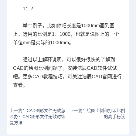
1
：
2
举个例子，比如你吧长度是
1000mm
画到图
上，选用的比例是
1
：
1000
，也就是说图上的一个
单位
mm
是实际的
1000mm
。
通过以上解释说明，可以很好很快的了解到
CAD
的绘图比例问题了。
安装浩辰
CAD
软件试试
吧。更多
CAD
教程技巧，可关注浩辰
CAD
官网进行
查看。
上一篇：CAD图形文件无效怎
下一篇：绘图比例和打印比例
么办？CAD图形文件无效时恢
的高手秘笈
复方法