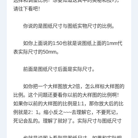
选择和调整比例？想要知道这其中的奥秘和技巧，
请往下看吧！
你说的是图纸尺寸与图纸实物尺寸的比例。
如你上面说的
1:50
也就是说图纸上面的
1mm
代
表实际尺寸的
50mm
。
前面是图纸尺寸后面是实际尺寸。
如你把一个大样图放大
2
倍，怎么样标大样图的
比例。这个问题还要看你以前的大样图的比例啊！
如果你以前的大样图的比例是
1:1
，那你放大后的比
例就是
2
：
1
。缩小反之
~~~
去理解它，不要死记，
死记会乱的。理解了就好了。实际尺寸与图纸尺寸