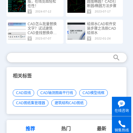
版，在线览图轻松
圆或椭圆？CAD打
任性！
断圆/椭圆方法步骤
2024-07-12
2023-07-17
CAD怎么批量替换
给排水CAD软件安
文字？试试建筑
装步骤之浩辰CAD
CAD查找替换命
给排水
令！
2023-07-07
2022-01-24
相关标签
CAD双线
CAD轴测图画平行线
CAD模型线框
CAD图纸集管理器
建筑结构CAD图纸
在线咨询
推荐
热门
最新
销售热线