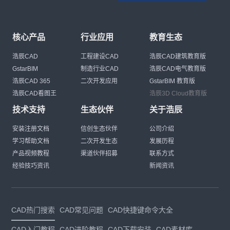
核心产品
行业应用
教育生态
浩辰CAD
工程建设CAD
浩辰CAD建筑教育版
GstarBIM
制造行业CAD
浩辰CAD电气教育版
浩辰CAD 365
二次开发应用
GstarBIM 教育版
浩辰CAD看图王
浩辰3D Cloud教育版
技术支持
生态伙伴
关于浩辰
安装注册文档
信创生态伙伴
公司介绍
学习帮助文档
二次开发生态
发展历程
产品视频教程
渠道伙伴招募
联系方式
经验技巧资讯
新闻资讯
CAD热门搜索
CAD常见问题
CAD快捷键命令大全
CAD入门教程
CAD进阶教程
CAD下载安装
CAD素材库