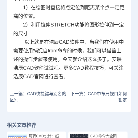
1）在绘图时直接将点定位到距离某个点一定距
离的位置。
2）利用拉伸
STRETCH
功能将图形拉伸到一定
的尺寸
以上就是在浩辰
CAD
软件中，当我们在使用中
需要使用捕捉自
from
命令的时候，我们可以借鉴上
述的操作步骤来使用。今天就介绍这么多了。安装
浩辰
CAD
软件试试吧。更多
CAD
教程技巧，可关注
浩辰
CAD
官网进行查看。
上一篇：CAD快捷键与别名的
下一篇：CAD中布局视口如何
区别
锁定
相关文章推荐
玩转CAD设计：超
CAD命令大全图