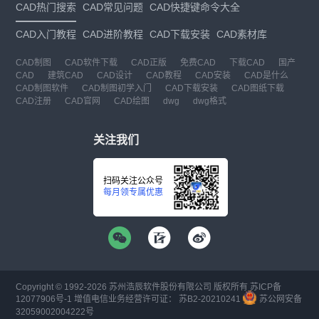
CAD热门搜索
CAD常见问题
CAD快捷键命令大全
CAD入门教程
CAD进阶教程
CAD下载安装
CAD素材库
CAD制图
CAD软件下载
CAD正版
免费CAD
下载CAD
国产
CAD
建筑CAD
CAD设计
CAD教程
CAD安装
CAD是什么
CAD制图软件
CAD制图初学入门
CAD下载安装
CAD图纸下载
CAD注册
CAD官网
CAD绘图
dwg
dwg格式
关注我们
扫码关注公众号
每月领专属优惠
Copyright © 1992-
2026
苏州浩辰软件股份有限公司 版权所有
苏ICP备
12077906号-1
增值电信业务经营许可证：
苏B2-20210241
苏公网安备
32059002004222号