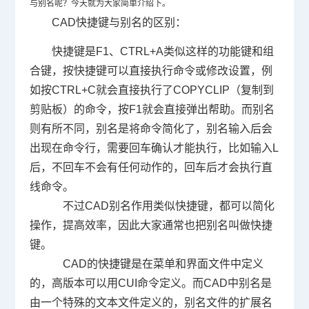
与别名呢？今天就为大家简单介绍下。
CAD快捷键
与别名的区别：
快捷键是
F1
、
CTRL+A
类似这样的功能键和组
合键，按快捷键可以直接执行命令或修改设置，例
如按
CTRL+C
就会直接执行了
COPYCLIP
（复制到
剪贴板）的命令，按
F1
就会直接弹出帮助。而别名
则有所不同，别名是将命令简化了，别名输入后会
出现在命令行，需要回车确认才能执行，比如输入
L
后，不回车不会有任何动作的，回车后才会执行直
线命令。
不过
CAD
别名作用类似快捷键，都可以简化
操作，提高效率，因此大家通常也把别名叫做快捷
键。
CAD的快捷键是在菜单和界面文件中定义
的，高版本可以用
CUI
命令定义。而
CAD
中别名是
由一个特殊的文本文件定义的，别名文件的扩展名