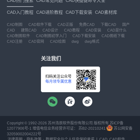
CAD热门搜索
CAD常见问题
CAD快捷键命令大全
CAD入门教程
CAD进阶教程
CAD下载安装
CAD素材库
CAD制图
CAD软件下载
CAD正版
免费CAD
下载CAD
国产
CAD
建筑CAD
CAD设计
CAD教程
CAD安装
CAD是什么
CAD制图软件
CAD制图初学入门
CAD下载安装
CAD图纸下载
CAD注册
CAD官网
CAD绘图
dwg
dwg格式
关注我们
扫码关注公众号
每月领专属优惠
Copyright © 1992-
2026
苏州浩辰软件股份有限公司 版权所有
苏ICP备
12077906号-1
增值电信业务经营许可证：
苏B2-20210241
苏公网安备
32059002004222号
·
·
|
法律声明
隐私政策
数据安全与个人信息保护承诺
CAD
CAD软件