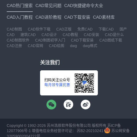
CAD热门搜索
CAD常见问题
CAD快捷键命令大全
CAD入门教程
CAD进阶教程
CAD下载安装
CAD素材库
CAD制图
CAD软件下载
CAD正版
免费CAD
下载CAD
国产
CAD
建筑CAD
CAD设计
CAD教程
CAD安装
CAD是什么
CAD制图软件
CAD制图初学入门
CAD下载安装
CAD图纸下载
CAD注册
CAD官网
CAD绘图
dwg
dwg格式
关注我们
扫码关注公众号
每月领专属优惠
Copyright © 1992-
2026
苏州浩辰软件股份有限公司 版权所有
苏ICP备
12077906号-1
增值电信业务经营许可证：
苏B2-20210241
苏公网安备
32059002004222号