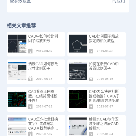
些参数设置
的应用
相关文章推荐
CAD中如何按比例
CAD比例因子缩放
因子缩放图形
指定的相关教程
2019-08-02
2019-06-26
浩辰CAD如何修改
如何在浩辰CAD中
尺寸比例因子
设置比例因子
2019-05-15
2019-05-15
CAD看图王网页
CAD怎么快速打断
版，在线览图轻松
圆或椭圆？CAD打
任性！
断圆/椭圆方法步骤
2024-07-12
2023-07-17
CAD怎么批量替换
给排水CAD软件安
文字？试试建筑
装步骤之浩辰CAD
CAD查找替换命
给排水
令！
2023-07-07
2022-01-24