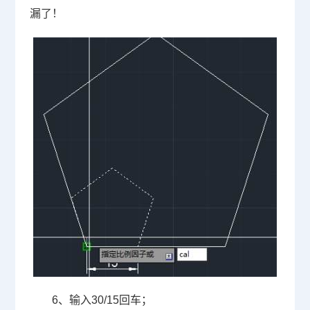
漏了！
6
、输入
30/15
回车；