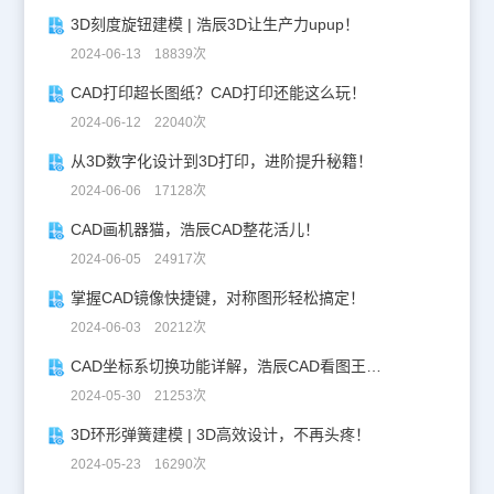
眼的识别能力是有限的，过于微小的字体和图形，在阅读起来是极容
3D刻度旋钮建模 | 浩辰3D让生产力upup！
易出现幻觉和误差的，所以，每张图比例的产生的需要根据图纸的大
小、注释文字的多少进行合理的分配，在识别难易度与信息量之间找
2024-06-13 18839次
到一个平衡点。CAD绘图比例在CAD绘图中的作用显而易见，无论
在什么场合，只要我们将绘图的比例调整好，很多人都能很明显的分
CAD打印超长图纸？CAD打印还能这么玩！
辨出图纸承载的是什么以及尺寸大小，并不需要一个人专门的现场介
2024-06-12 22040次
绍。
从3D数字化设计到3D打印，进阶提升秘籍！
2024-06-06 17128次
CAD画机器猫，浩辰CAD整花活儿！
2024-06-05 24917次
掌握CAD镜像快捷键，对称图形轻松搞定！
2024-06-03 20212次
CAD坐标系切换功能详解，浩辰CAD看图王让设计更自由！
2024-05-30 21253次
3D环形弹簧建模 | 3D高效设计，不再头疼！
2024-05-23 16290次