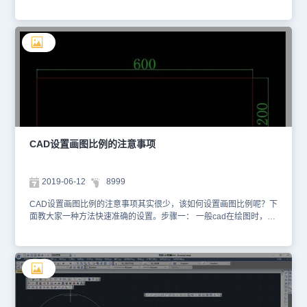
浩辰CAD软件中如何调整CAD设置画图比例呢？下面就让小编来给
大家介绍一下浩辰CAD软件中调整CAD设置画图比例的相关操作技
巧吧！CAD软件中设置绘图比例的方法：步骤一：首先打开CAD软
件，然后如图所示进行操作。 步骤二：然后看到这个。 步骤三：选
择编辑这一选项。 步骤四：然后步骤如图所示，设置自己的快捷
键，注意设置的时候尽量是两个键靠的距离近一些，这样方便操作，
但是不能和其他快捷键冲突。 步骤五：最后点击应用择性粘贴快捷
键就设置好了。以上就是在浩辰CAD软件中进行CAD设置画图比例
的相关操作技巧，在以后的CAD绘图过程中当需要进行CAD设置画
图比例时可以参考本篇教程操作，更多相关CAD教程可以访问浩辰
CAD官网教程专区查看哦！
CAD设置画图比例的注意事项
2019-06-12
8999
CAD设置画图比例的注意事项其实很少，该如何设置画图比例呢？下
面教大家一种方法快速准确的设置。步骤一： 一般cad在绘图时，默
认是1:1绘制的。一般单位默认设置的是mm，意思就是说，在cad中
绘制的1mm长的距离就是实际的1mm了。步骤二： 这里可以使用先
绘图再缩放，或者先缩放在绘图都可以。这里以绘制一个长
600mm，宽200mm的矩形举例子说明。这里采用先画图后缩放的方
法进行。如下图，先打开cad的操作界面。步骤三：先绘制一个长
600mm，宽200mm的矩形。绘制矩形的方法很多，如，输入命令l，
或者rec等绘制都可以。 步骤四：输入缩放命令sc，按回车键。如下