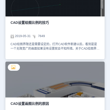
图一。这时，cad就会提示你选择矩形，如下图二，选择矩形，按回
车键。这时，就要设置基点了。步骤五：这里，我们选择左下角的矩
形顶点作为基点。在接着输入缩放比例0.5，即图形缩小整体缩小一
半。步骤六：接下来，你就会看到缩放后的效果图了，如下图。再次
测量一下，发现和缩放比例0.5的结果是一样的，就表示已经成功
CAD设置绘图比例的技巧
了。绘图比例设置完以后，其实是可以修改的，但是不要轻易的去改
变，希望大家可以熟练使用。
2019-05-31
7649
CAD绘图界限还是需要设定的，打开CAD软件新建以后，看到是是
一个无限宽广的画面如果没有设置就会不知所措。关于CAD绘图界限
的设置问题，应该说并没有完全绝对的说法：一般而言，对于新手来
说，限于对CAD的了解，建议根据国标图幅设置图界。 但对于CAD
资深用户而言，那就要根据个人的喜好习惯而定了，有的人习惯在一
个图形文件绘制多张图，在这种情况下，设置图界就显得多此一举
了。参考规定和自己的绘图习惯，大家还有养成好的制图方式。
CAD设置画图比例的原因