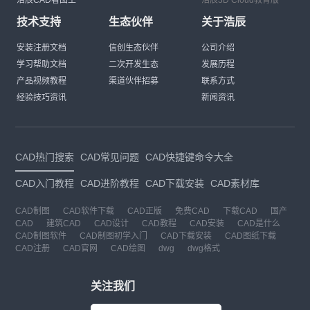
技术支持
生态伙伴
关于浩辰
安装注册文档
信创生态伙伴
公司介绍
学习帮助文档
二次开发生态
发展历程
产品视频教程
渠道伙伴招募
联系方式
经验技巧资讯
新闻资讯
CAD热门搜索
CAD常见问题
CAD快捷键命令大全
CAD入门教程
CAD进阶教程
CAD下载安装
CAD素材库
CAD制图
CAD软件下载
CAD正版
免费CAD
下载CAD
国产
CAD
建筑CAD
CAD设计
CAD教程
CAD安装
CAD是什么
CAD制图软件
CAD制图初学入门
CAD下载安装
CAD图纸下载
CAD注册
CAD官网
CAD绘图
dwg
dwg格式
关注我们