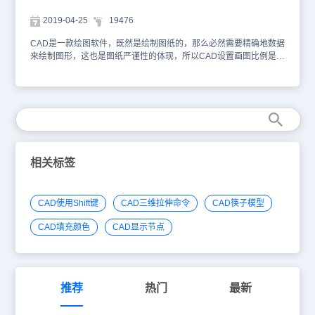
2019-04-25
19476
CAD是一款绘图软件，既然是绘制图纸的，那么必然需要精确地数据
来绘制图形，这也是图纸严谨性的体现，所以CAD设置画图比例是绘
图时很重要的一环，由此可见在CAD绘图的时候，比例有多么重要，
现在我们就来看一下比例是什么吧。一、CAD设置画图比例示例上图
与下图为同一张桌子在不同比例的A3图纸下的样子，可以看到，在
比例由1：5变成1：10后，桌子在图中的大小也变成了原来的1/2。
需要注意的是，图中实体类的图元大小发生了改变，而如标注、说明
文字等注释类的图元，其大小却是不变的.假设一个制作家具的人拿
到这份图纸后，不需要任何其他的面对面沟通，他就能够知道，我们
需要制作一个方形的桌子 ，桌子边长均为600毫米，有四条腿，每条
相关标签
腿长550毫米，依靠四条宽高均为50毫米的桌边与桌面相连。其中，
方形这个信息是由图中的实体形状线获得的，而尺寸由图中的尺寸标
注上写的数字获取，每个东西分别是什么功能，由图中的说明文字获
CAD使用Shift键
CAD三维拉伸命令
CAD筷子模型
得解释，一份粗糙的说明书大概就完成了。二、为什么需要CAD设置
画图比例那么，在一份具有足够准确尺寸标注的图纸里，我们还需要
CAD填充颜色
CAD显示节点
按照比例来绘制这些图形的原因是什么？关键就是在于第一步的实体
形状线，只有在按照比例绘制的图纸里，我们才能第一眼就对这个物
体有一个直观的认识，比如这是一个正方形而不是长方形，比如这张
桌子的桌面厚度与他的高度相比是非常小的，桌子下面有较为充裕的
空间，避免了潜意识内的错误认识而引起协作各方不必要的工作量。
推荐
热门
最新
同时，出于节约纸张的目的，我们自然是想在一张图内放下实体形状
越多越好，字体越小越好，比例的分母自然也是越大越好。然而，人