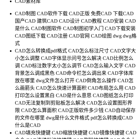
CAD素材库
CAD制图
CAD软件下载
CAD正版
免费CAD
下载CAD
国产CAD
建筑CAD
CAD设计
CAD教程
CAD安装
CAD
是什么
CAD制图软件
CAD制图初学入门
CAD下载安装
CAD图纸下载
CAD注册
CAD官网
CAD绘图
dwg
dwg格
式
CAD怎么转换成pdf格式
CAD怎么标注尺寸
CAD文字大
小怎么调整
CAD字体显示问号怎么解决
CAD比例怎么
调
CAD标注数字太小怎么调节
CAD怎么输入文字
CAD
背景怎么调成黑色
CAD命令栏怎么调出来
CAD字体库
放在哪里
dwg文件怎么打开
CAD倒角怎么操作
CAD怎
么画箭头
CAD怎么快速计算面积
CAD布局怎么用
CAD
打印怎么设置黑白
CAD是什么意思
CAD图纸怎么打印
CAD无法复制到剪贴板怎么解决
CAD怎么设置图形界
限
CAD怎么算面积
CAD正版软件多少钱
CAD自动保存
的文件在哪里
dwg是什么文件格式
pdf怎么转换成CAD
什么是CAD
CAD填充快捷键
CAD缩放快捷键
CAD镜像快捷键
CAD