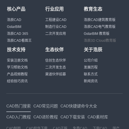
浩辰CAD
工程建设CAD
浩辰CAD建筑教育版
GstarBIM
制造行业CAD
浩辰CAD电气教育版
浩辰CAD 365
二次开发应用
GstarBIM 教育版
浩辰CAD看图王
浩辰3D Cloud教育版
技术支持
生态伙伴
关于浩辰
安装注册文档
信创生态伙伴
公司介绍
学习帮助文档
二次开发生态
发展历程
产品视频教程
渠道伙伴招募
联系方式
经验技巧资讯
新闻资讯
CAD热门搜索
CAD常见问题
CAD快捷键命令大全
CAD入门教程
CAD进阶教程
CAD下载安装
CAD素材库
CAD制图
CAD软件下载
CAD正版
免费CAD
下载CAD
国产
CAD
建筑CAD
CAD设计
CAD教程
CAD安装
CAD是什么
CAD制图软件
CAD制图初学入门
CAD下载安装
CAD图纸下载