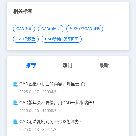
所有没有对象的图层。如下图所示。 在“图层过滤器特性”对话框中
单击“新建特性过滤器”按钮可以根据自己需要来设置过滤条件，诸如
相关标签
图层是否使用、图层名称以及图层的开关、冻结、颜色、线型等各种
状态。一次可以一行或多行过滤条件，每一行也可以设置多个特性。
一些简单的机械图纸只有几个图层，在图层管理器中操作这些图层非
CAD变量
CAD画角度
免费模具CAD图纸
常简单。但有些图纸（如建筑图纸）却有上百个图层，要在这些图纸
中找到我们需要的某个图层就显得相当困难。这个时候我们就可以用
CAD改颜色
CAD绘制门弧平面图
CAD图层过滤器了。
推荐
热门
最新
CAD图纸中批注的内容，哪里去了？
2025-01-17 20034次
CAD版年会不要停，用CAD一起来跳舞！
2025-01-16 16505次
CAD无法复制到另一张图怎么办？
2025-01-13 30411次