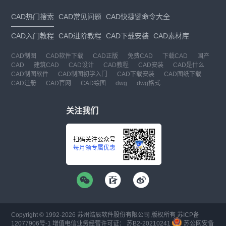
CAD热门搜索
CAD常见问题
CAD快捷键命令大全
CAD入门教程
CAD进阶教程
CAD下载安装
CAD素材库
CAD制图
CAD软件下载
CAD正版
免费CAD
下载CAD
国产
CAD
建筑CAD
CAD设计
CAD教程
CAD安装
CAD是什么
CAD制图软件
CAD制图初学入门
CAD下载安装
CAD图纸下载
CAD注册
CAD官网
CAD绘图
dwg
dwg格式
关注我们
扫码关注公众号
每月领专属优惠
Copyright © 1992-
2026
苏州浩辰软件股份有限公司 版权所有
苏ICP备
12077906号-1
增值电信业务经营许可证：
苏B2-20210241
苏公网安备