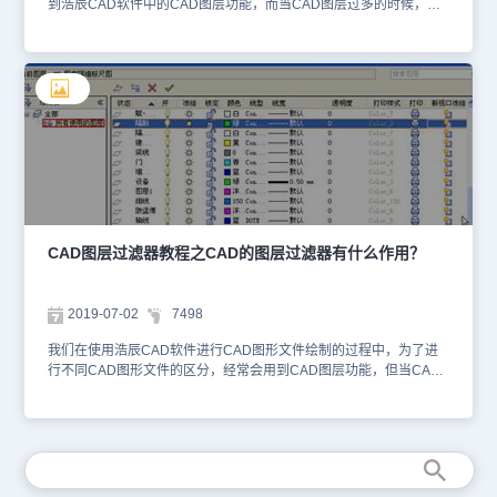
到浩辰CAD软件中的CAD图层功能，而当CAD图层过多的时候，我
们就可以用CAD图层过滤器来管理CAD图层。 什么是CAD图层过滤
器呢？ 在CAD中，图层过滤器的作用是：当同一图形存在大量的层
时，可以根据层的特征或者特性对其进行分组，从而达到将具有某种
共同特点的层过滤出来的目的。 其中，过滤的方式途径包括：状态
过滤、层名过滤，颜色过滤和线型过滤等。 此外，还可以在“图层过
滤器特性”对话框中根据实际需求自定义过滤条件，如图，就是将与
墙体相关的图层过滤出来，并将该过滤器命名为“墙体”以方便管理使
用。
CAD图层过滤器教程之CAD的图层过滤器有什么作用？
2019-07-02
7498
我们在使用浩辰CAD软件进行CAD图形文件绘制的过程中，为了进
行不同CAD图形文件的区分，经常会用到CAD图层功能，但当CAD
图层过多的时候，我们进行CAD图层筛选就会有些困难。 当我们需
要操作有上百个图层的图纸时，我们就可以设置图层过滤器，通过设
置一些过滤条件，可以只在图层管理器中显示满足条件的图层，缩短
查找和修改图层设置的时间。 CAD的图层过滤器有什么作用？ 在图
层特性管理器中已默认添加了一个过滤器：“所有使用的图层”，可以
显示所有图层上有图形对象的图层，也可以勾选“反转过滤器”，显示