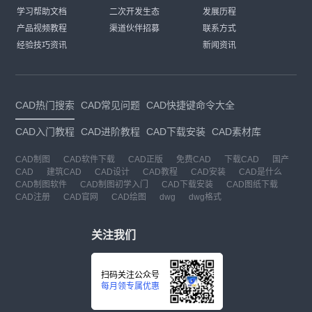
学习帮助文档
二次开发生态
发展历程
产品视频教程
渠道伙伴招募
联系方式
经验技巧资讯
新闻资讯
CAD热门搜索
CAD常见问题
CAD快捷键命令大全
CAD入门教程
CAD进阶教程
CAD下载安装
CAD素材库
CAD制图
CAD软件下载
CAD正版
免费CAD
下载CAD
国产
CAD
建筑CAD
CAD设计
CAD教程
CAD安装
CAD是什么
CAD制图软件
CAD制图初学入门
CAD下载安装
CAD图纸下载
CAD注册
CAD官网
CAD绘图
dwg
dwg格式
关注我们
扫码关注公众号
每月领专属优惠