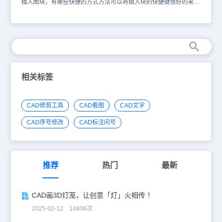
插入图块，有哪些快捷的方式方法可以将插入块的快捷键很好的来使
用呢，接下来给大家介绍一下如何插入块。一、图块的插入将之前创
建的块插入在图纸中。这节将接着上节讲述插入块的命令。可以点击
插入块命令，或者点击插入，下拉有个块点击即可，也可以输入i回
车执行插入块命令。i是插入块的快捷键。点击插入块命令后出现对
话框，这时输入对应的块名称，插入点处打勾，点击确定，然后鼠标
在绘图区点击一点，块就会插入在该点。 二、插入块的设置在插入
块时，可以设置插入的块的比例，比如我将X方向的比例输入为0.2，
那么，块图形在X方向就会缩小到原来的0.2. 还有旋转角度，我输入
相关标签
30°，那么插入的块就会按照原图方向逆时针旋转30度角。以上是插
入块图解教程，对于更多的插入块的方法大家可以共同学习，以便后
续苦快速绘图。
CAD修剪工具
CAD看图
CAD文字
CAD序号修改
CAD标注问号
推荐
热门
最新
CAD画3D灯笼，让创意「灯」火相传 ！
2025-02-12 14806次