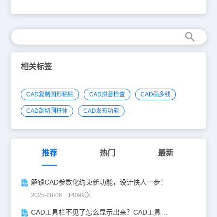
多段线和三维多段线以及射线等等。调用延伸命令的方法有以下几
种： 在延伸对象时，也需要为对象指定边界。制定边界时有两种情
况，一种是对象被延长后与边界存在一个实际的交点，另一种就是与
边界的延长线相交于一点。 执行【修改】——【延伸】命令。 单击
【修改】工具栏中的延伸按钮 。以及在命令行输入EXTEND或者EX
然后按enter键。 注意：在选择延伸对象时，需要在靠近延伸边界的
一端选择延伸的对象，否则对象将不被延伸。 【关于“隐含交点”】
所谓“隐含交点”，是指边界与对象延长线没有实际的交点，在边界被
相关标签
延长以后，与对象延长线存在一个隐含交点。对隐含交点下的图线进
行延伸时，需要更改默认的延伸模式，即将默认模式更改为“延伸模
式”。其中的“边”选项用来确定延伸边的方式。其中，【延伸】选项将
CAD复制图形粘贴
CAD拼音检查
CAD画多线
使用隐含的延伸边界来延伸对象，而实际上边界和延伸对象并没有真
正相交，CAD软件会假想将延伸边延长，然后再延伸；【不延伸】选
CAD剖切圆柱体
CAD发布功能
项确定边界不延伸，而只有边界与延伸对象真正相交后才能完成延伸
操作。 以上两种延伸命令的操作技巧可以让绘图效率提高，但大家
一定要熟练掌握才可以。
推荐
热门
最新
解锁CAD参数化约束新功能，设计快人一步！
2025-08-06 14099次
CAD工具栏不见了怎么显示出来？CAD工具栏恢复指南