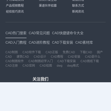
产品视频教程
渠道伙伴招募
联系方式
经验技巧资讯
新闻资讯
CAD热门搜索
CAD常见问题
CAD快捷键命令大全
CAD入门教程
CAD进阶教程
CAD下载安装
CAD素材库
CAD制图
CAD软件下载
CAD正版
免费CAD
下载CAD
国产
CAD
建筑CAD
CAD设计
CAD教程
CAD安装
CAD是什么
CAD制图软件
CAD制图初学入门
CAD下载安装
CAD图纸下载
CAD注册
CAD官网
CAD绘图
dwg
dwg格式
关注我们
扫码关注公众号
每月领专属优惠