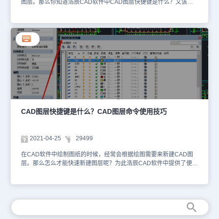
图层。那么你知道浩辰CAD软件中CAD图层快捷键是什么？又该如
何新建图层吗？下面就和小编一起来了解一下浩辰CAD软件中CAD
图层快捷键的相关应用技巧吧！CAD图层快捷键：浩辰CAD软件中
CAD图层快捷键命令是：LAYER（缩写：LA），其主要用于建立自
定义的图形图层并指定各图层的颜色与线型特性。CAD图层快捷键的
应用步骤：打开浩辰CAD软件后，在命令行输入CAD图层快捷键：
LA，按回车键确认，即可调出【图层特性管理器】。如下图所示：
在【图层特性管理器】中除了可以控制创建或管理图层的特性（如颜
色、线型、线宽、透明度等），还可以添加、删除和重命名图层，修
改其特性等。在浩辰CAD软件中除了可以通过CAD图层快捷键命令
来调用【图层特性管理器】以外，还可以通过菜单栏和工具栏来调
用。菜单栏：【格式】—【图层】。如下图所示：工具栏：【常用】
—【图层】—【图层特性】。如下图所示：到这里关于浩辰CAD软件
CAD图层快捷键是什么？CAD图层命令使用技巧
中CAD图层快捷键的相关应用技巧就给大家介绍完了，各位小伙伴在
CAD绘图过程中如果不知道如何使用CAD图层快捷键的话可以参考
本篇教程来操作哦！更多相关CAD教程请访问浩辰CAD软件官网教
2021-04-25
29499
程专区查看。
在CAD软件中绘制图纸的时候，经常会根据绘图需要来新建CAD图
层。那么怎么才能快速新建图层呢？为此浩辰CAD软件中提供了便捷
的CAD图层快捷键，下面小编就来给大家介绍一下浩辰CAD软件中
CAD图层快捷键命令的相关使用技巧吧！CAD图层快捷键命令是什
么？浩辰CAD软件中CAD图层快捷键命令是LAYER（简写：LA），
主要用于建立自定义的图形图层并指定各图层的颜色与线型特性。
CAD图层快捷键命令使用技巧：首先打开浩辰CAD软件，然后在命
令行输入图层快捷键命令：LA或LAYER，按回车键确认，即可调出