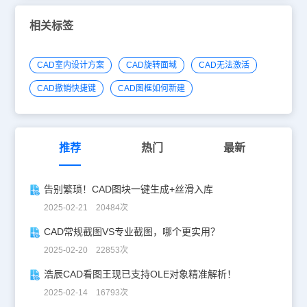
【图层特性管理器】对话框。如下图所示：浩辰CAD软件中的图层管
理器可以帮助我们将当前图纸中的图层信息提取出来，当改变了图纸
相关标签
中的图层状态后，如要想要恢复图层状态的话可以在图层管理器中将
其恢复，或者将当前图纸的图层信息应用到其它图纸上来达到多个图
纸的图层统一。到这里关于浩辰CAD软件中CAD图层快捷键命令的
CAD室内设计方案
CAD旋转面域
CAD无法激活
相关使用技巧就给大家介绍完了，各位小伙伴看明白了吗？更多相关
CAD教程请持续关注浩辰CAD软件官网教程专区，有需要CAD下载
CAD撤销快捷键
CAD图框如何新建
的话也可以在浩辰CAD下载专区免费下载试用正版浩辰CAD软件。
推荐
热门
最新
告别繁琐！CAD图块一键生成+丝滑入库
2025-02-21 20484次
CAD常规截图VS专业截图，哪个更实用？
2025-02-20 22853次
浩辰CAD看图王现已支持OLE对象精准解析！
2025-02-14 16793次