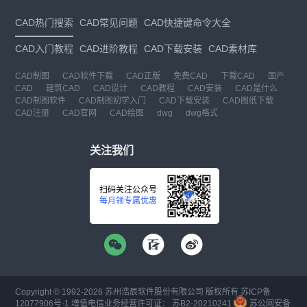
CAD热门搜索
CAD常见问题
CAD快捷键命令大全
CAD入门教程
CAD进阶教程
CAD下载安装
CAD素材库
CAD制图
CAD软件下载
CAD正版
免费CAD
下载CAD
国产
CAD
建筑CAD
CAD设计
CAD教程
CAD安装
CAD是什么
CAD制图软件
CAD制图初学入门
CAD下载安装
CAD图纸下载
CAD注册
CAD官网
CAD绘图
dwg
dwg格式
关注我们
扫码关注公众号
每月领专属优惠
Copyright © 1992-
2026
苏州浩辰软件股份有限公司 版权所有
苏ICP备
12077906号-1
增值电信业务经营许可证：
苏B2-20210241
苏公网安备