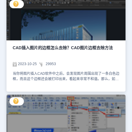
片后，在左侧特性栏中找到【淡入度】，点击后面的【…】按钮。如
果不显示特性栏可以通过快捷键【Ctrl+1】调出。3、在调出的【图
像调整】对话框中，输入淡入度的值，便可以在右侧预览框中看出淡
入效果。如下图所示：4、调整完毕后，点击【确定】按钮，这样图
片的淡入度就调整好了。再次查看图纸时，就会发现图片以新的淡入
度出现在了图纸上。如下图所示：总的来说，调整CAD插入图片的淡
入度是一项实用的技能，它可以使设计更加生动、有趣。通过这个方
法，你可以轻松地在浩辰CAD软件中调整任何一张图片的淡入效果，
从而提升整个设计的质量。
CAD插入图片的边框怎么去除？CAD图片边框去除方法
2023-10-25
29953
当你将图片插入CAD软件中之后，会发现图片周围出现了一条白色边
框，而且这个边框还会被打印出来，看起来非常不和谐。那么，如何
去除CAD插入图片的边框呢？下面，小编将以浩辰CAD软件为例，
给大家分享CAD图片边框去除的方法步骤，一起来看看吧！在浩辰
CAD软件中可以通过调用IMAGEFRAME命令来控制是否在视图中显
示图像边框：当IMAGEFRAME值为0时，不显示和打印图像边框。
当IMAGEFRAME值为1时，显示并打印图像边框。该设置为默认设
置。当IMAGEFRAME值为2时，显示但不打印图像边框。CAD图片
边框去除方法步骤： 1、在浩辰CAD中打开图纸文件后，插入一张图
片，如下图可以看到CAD插入图片的周围有一圈白色边框。 2、如果
想要让图片周围的白色边框消失，可以在命令行键入：