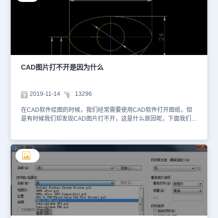
【打印机/绘图仪】组中的【名称】后选择框中找到并选中
【PublishToWeb JPG.pc3】。如下图所示：确认好绘图仪后，点击
【特性】即可调出【绘图仪配置编辑器 - PublishToWeb JPG.pc3】
对话框，在【设备和文档设置】选项卡中找到并点击【自定义图纸尺
寸】，点击【添加】。如下图所示：在跳出的【自定义图纸】对话框
中根据自身需求完成图纸的新建。如下图所示：点击【完成】后即可
跳回【绘图仪配置编辑器 - PublishToWeb JPG.pc3】对话框，在
【自定义图纸尺寸】列表中，选取刚刚新建的图纸，点击【确定】。
CAD图片打不开是因为什么
如下图所示：设置完成绘图仪后会自动跳回到【打印-模型】对话
框，点击【确定】即可调出【浏览打印文件】对话框，在其中设置文
件保存位置、名称等参数后点击【保存】即可。如下图所示：上述
2019-11-14
13296
CAD教程中小编给大家分享了浩辰CAD软件中将CAD导出JPG图片
的具体操作步骤，你学会了吗？对此感兴趣的小伙伴可以访问浩辰
在CAD软件绘图的时候，我们经常需要使用CAD软件打开图纸，但
CAD软件官网教程专区查看更多相关CAD教程哦！
是有时候我们却发现CAD图片打不开，这是什么原因呢，下面我们就
来了解一下。一般来说，CAD图如果出现打不开的情况的话，可以归
结为下面几个原因：1、CAD软件在打开图形的时候是打开上一次文
件的路径，如果路径有发生改变的话，是无法找到的！2、如果用低
版本的CAD软件打开高版本的文件的话，也可能出现无法打开的情
况，这个时候只能安装高版本的CAD软件3、文件本身已经损坏，这
种情况是比较常见的，也是最烦人的，如果出现这种情况的话，可以
使用软件的修复功能进行修复，没有更好的解决办法。4、使用了某
些第三方开发的软件、而你现在的电脑里没有安装这类软件，比如你
使用了某些版本的理正或者天正，解决办法：在自己电脑里再装一下
这些软件。5、是自己电脑里面的CAD软件出现了问题，这个时候需
要重新安装一次软件，在删除掉软件的时候，记得清理一下注册表，