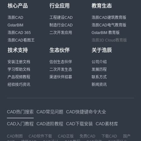
核心产品
行业应用
教育生态
浩辰CAD
工程建设CAD
浩辰CAD建筑教育版
GstarBIM
制造行业CAD
浩辰CAD电气教育版
浩辰CAD 365
二次开发应用
GstarBIM 教育版
浩辰CAD看图王
浩辰3D Cloud教育版
技术支持
生态伙伴
关于浩辰
安装注册文档
信创生态伙伴
公司介绍
学习帮助文档
二次开发生态
发展历程
产品视频教程
渠道伙伴招募
联系方式
经验技巧资讯
新闻资讯
CAD热门搜索
CAD常见问题
CAD快捷键命令大全
CAD入门教程
CAD进阶教程
CAD下载安装
CAD素材库
CAD制图
CAD软件下载
CAD正版
免费CAD
下载CAD
国产