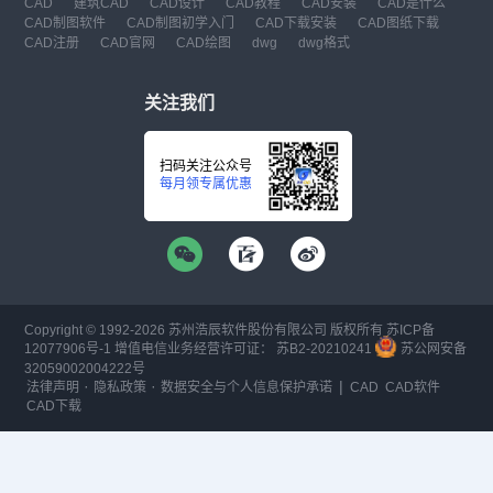
CAD
建筑CAD
CAD设计
CAD教程
CAD安装
CAD是什么
CAD制图软件
CAD制图初学入门
CAD下载安装
CAD图纸下载
CAD注册
CAD官网
CAD绘图
dwg
dwg格式
关注我们
扫码关注公众号
每月领专属优惠
Copyright © 1992-
2026
苏州浩辰软件股份有限公司 版权所有
苏ICP备
12077906号-1
增值电信业务经营许可证：
苏B2-20210241
苏公网安备
32059002004222号
·
·
|
法律声明
隐私政策
数据安全与个人信息保护承诺
CAD
CAD软件
CAD下载