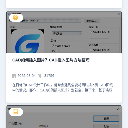
握CAD图片透明度调整技巧，可以让你轻松解决这一问题。那么，
CAD图片透明度怎么调？下面，和小编一起来了解CAD图片透明度
的调整方法技巧。CAD图片透明度的调整方法：1. 调整单个CAD图
片透明度（1）选中目标图片：在浩辰CAD中打开图纸文件后，单击
要调整透明度的CAD图片。（2）调整透明度值：在特性面板中找到
【透明度】选项，输入合适的数值即可。2. 调整整体透明度（1）打
开图层特性管理器启动浩辰CAD打开图纸文件后，在命令行输入
LA，按回车键确认。（2）设置透明度在调出的【图层特性管理器】
对话框的图层列表中找到目标图层，点击该图层对应的【透明度】选
项，在弹出的【图层透明度】对话框中输入透明度数值（0-90），并
点击【确认】。（3）应用到对象确保图片的透明度属性设置为【随
层(bylayer)】，这样它就会继承图层的透明度设置。本文介绍了浩辰
CAD如何插入图片？CAD插入图片方法技巧
CAD软件中调整CAD图片透明度的两种常用方法，用户可以根据实
际需求选择适配的操作方式对CAD图片透明度进行调整，旨在助力设
计人员更高效地完成设计工作。
2025-08-04
31756
在日常的CAD设计工作中，常常会遇到需要将图片插入到CAD图纸
中的情况。那么，CAD如何插入图片？别着急，接下来，基于浩辰
CAD软件，介绍几种实用的CAD插入图片的方法技巧，让大家轻松
搞定CAD插入图片难题。CAD插入图片的方法步骤：方法1：光栅图
像参照插入（1）选择光栅图像参照：在浩辰CAD中打开图纸文件
后，在软件顶部的菜单栏中，点击【插入】—【光栅图像参照】。
（2）选取图片：在【选择图像文件】对话框中，找到并选中要插入
的图片，然后点击【打开】按钮。（3）设置插入参数：在弹出的
【附着图像】对话框中，设置路径类型、缩放比例和旋转角度等参