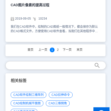
以确保卸载干净。最后，如果上面的方法都不能解决问题的话，也切
CAD图片像素的提高过程
勿急急忙忙删除文件，可以把文件拷贝到U盘，到其他电脑上试
试！ 上面介绍的几种方法就是关于CAD图片打不开的原因，找到这
些原因才能更好的解决问题，以后遇到这种问题可以思考这些原因，
2019-09-05
10234
对症下药。
我们在CAD软件中，绘制的CAD图纸一般情况下，都会保存为默认
的CAD格式文件，方便使用CAD软件查看，当我们在其他程序中需
要使用的时候，我们就需要将图纸转换或者导出为其他格式，当我们
需要是CAD图片格式的时候，如何提高图片的像素呢？ CAD图片像
素的提高过程： 当我们打开一张即将输出为.jpg格式的CAD文件时，
一般做法是选择【文件】下拉菜单中的【打印】，在名称里选择.jpg
首页
上一页
1
2
下一页
末页
格式。但这样打印出来的图片的像素不高，从而导致很多数据和图形
细节无法辨认清楚。 解决方法是：同样选择【文件】中的【打
印】选项，然后在打印机名称里选择PDF.pc3这一格式。将图纸尺寸
设置成36*48，保存。 文件保存之后，用PS打开，再将文件储存
为.jpg格式。这样图片的像素就比较高。 如果不需要太高的像素，
同样也可以进行调整，如下图进行设置即可。 以上就是在CAD绘图
软件中，当我们需要使用CAD图片格式的时候，我们在软件中可以通
相关标签
过相关的设置来提高CAD图片的像素，方便我们的使用。今天就介绍
这么多了。安装浩辰CAD软件试试吧。更多CAD教程技巧，可关注
浩辰CAD官网进行查看。
CAD软件绘制三维阵列
CAD拉伸命令
CAD绘制机械平面图
CAD三维倒角