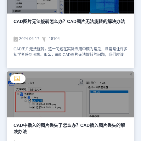
后的清晰度要求不高，可以直接使用电脑自带的截图工具或第三方截
图应用来截取CAD图纸区域，并将其保存为图片格式。这种方法简单
易行，但可能无法获得高质量的图片输出。总之，以上方法均可以帮
助您将CAD图纸导出为图片格式。您可以根据自己的需求和实际情况
CAD图片无法旋转怎么办？CAD图片无法旋转的解决办法
选择合适的方法进行操作。
2024-06-17
18104
CAD图片无法旋转，这一问题在实际应用中颇为常见，且常常让许多
初学者感到困惑。那么，面对CAD图片无法旋转的问题，我们应该如
何解决呢？接下来，小编将以浩辰CAD软件为例，给大家分享CAD
图片无法旋转的原因，以及相对应的解决办法，一起来看看吧！CAD
图片无法旋转的原因：CAD图片无法旋转通常是因为在图片属性为
【OLE】对象，即对象链接与嵌入（Object Linking and
Embedding）对象。由于其嵌入或链接的特性，这类对象往往保持
了其原始属性，比如旋转角度等。这就意味着，即使你尝试在CAD软
件中对这些对象进行旋转操作，它们也可能不会按照你的预期进行旋
转。CAD图片无法旋转的解决办法：如果想要旋转CAD图片的角
度，只能将图片重新插入为光栅图像。具体操作步骤如下：（1）在
浩辰CAD中打开图纸文件后，点击菜单栏中的【插入】—【光栅图
像】。（2）在弹出的【选择参照文件】对话框中，找到并选中需要
插入的图片后，点击【打开】。（3）在弹出的【附着图像】对话框
CAD中插入的图片丢失了怎么办？CAD插入图片丢失的解
中，可以根据自身需求设置图片的路径类型、缩放比例、旋转角度等
决办法
参数，设置完成后，点击【确定】按钮，在图纸中指定插入点即可。
总之，CAD图片无法旋转的问题往往是由于图片被识别为【OLE】对