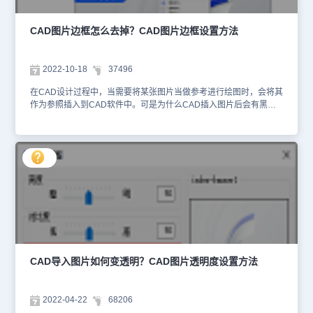
IMAGEFRAME，按回车键确认，根据命令提示输入IMAGEFRAME
的新值为：0。 3、操作完成后，图片的边框就去掉了。 在浩辰CAD
中，去除图片边框的过程仅需两步，便能轻松实现。是不是感觉简单
CAD图片边框怎么去掉？CAD图片边框设置方法
易学，非常实用呢？对此感兴趣的设计师朋友们，不妨关注浩辰CAD
官网的教程专区。小编后续会继续在CAD教程文章中分享更多精彩内
容，敬请期待哦！
2022-10-18
37496
在CAD设计过程中，当需要将某张图片当做参考进行绘图时，会将其
作为参照插入到CAD软件中。可是为什么CAD插入图片后会有黑色
边框呢？CAD图片边框怎么去掉？本节课程就和小编一起来了解一下
浩辰CAD软件中设置取消CAD图片边框的方法技巧吧！CAD图片边
框设置方法： 1、菜单栏 CAD插入图片后，在菜单栏中依次点击
【修改】—【对象】—【图像】—【边框】，如下图所示： 执行命
令后，系统会提示输入IMAGEFRAME的新值，此时输入：0，点击
回车键确认。设置完成后的效果图如下所示： 2、系统变量
IMAGEFRAME 在浩辰CAD软件中，用户可以通过设置系统变量
IMAGEFRAME的值来控制图像边框是否显示和打印。（1）当系统
变量IMAGEFRAME 值为0时，不显示也不打印边框，当选择或预览
对象时会临时显示。 （2）当系统变量IMAGEFRAME 值为1时，显
示和打印边框。 （3）当系统变量IMAGEFRAME 值为2时，显示但
不打印边框。 本节CAD教程小编给大家分享了浩辰CAD软件中设置
CAD导入图片如何变透明？CAD图片透明度设置方法
CAD图片边框不显示的两种方法，大家可以根据自身需求选择合适的
方法来操作。更多CAD实用技巧小编会在后续课程中给大家逐一分
享，对此感兴趣的话可以持续关注浩辰CAD官网教程专区哦！
2022-04-22
68206