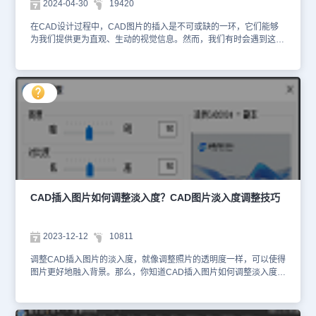
2024-04-30
19420
象所导致的。通过了解这一原因，并采取适当的解决方法，你就可以
轻松地解决这一问题，实现CAD图片的旋转操作。
在CAD设计过程中，CAD图片的插入是不可或缺的一环，它们能够
为我们提供更为直观、生动的视觉信息。然而，我们有时会遇到这样
一个棘手的问题：CAD插入图片的位置仅显示一串路径，而图片的实
质内容却不见踪影。这究竟是什么原因呢？莫着急！接下来，就和小
编一起来了解CAD插入图片丢失的原因以及相对应的解决办法吧！
CAD插入的图片丢失的原因：通过【光栅图像】功能插入的图片和图
纸分别是两个单独的文件。当我们对插入的图片源文件进行移动、重
命名、删除等操作，或者在传输图纸时未能同时发送其中的图片，系
统就会因为找不到图片而无法将其呈现。解决办法：CAD插入的图片
丢失这不仅可能影响到设计的美观性，更可能对整个项目的进度产生
严重的影响。此时，我们可以通过一些方法来找回这些丢失的CAD图
片，或者采取一些措施来避免这种情况的发生。1、将图纸和相关图
片等文件放在同一个文件夹，即可正常显示图片内容。2、直接调用
【ETRANSMIT】命令，利用电子传递功能将图纸和图纸相关的文件
CAD插入图片如何调整淡入度？CAD图片淡入度调整技巧
打成一个压缩包，然后使用压缩包内的文件即可。总之，面对CAD图
片丢失的问题，我们要冷静分析原因，采取合适的方法找回丢失的图
片。同时，也要注重预防措施，避免类似问题的再次发生。这样，我
2023-12-12
10811
们的CAD设计才能更加完美。
调整CAD插入图片的淡入度，就像调整照片的透明度一样，可以使得
图片更好地融入背景。那么，你知道CAD插入图片如何调整淡入度
吗？接下来，小编将以浩辰CAD软件为例，给大家分享CAD插入图
片调整淡入度的方法技巧。CAD插入图片调整淡入度步骤：1、在浩
辰CAD中打开图纸文件后，插入需要用到的图片。2、选中插入的图