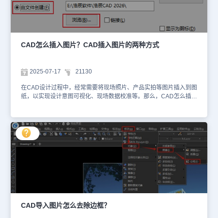
数。（4）完成插入：设置好参数后，点击【确定】按钮，图片就会
按照指定的设置插入到CAD图纸中。方法2：复制/粘贴插入图片
（1）在电脑中选择需要用到的图片，按Ctrl+C复制。（2）打开浩辰
CAD软件，按Ctrl+V粘贴。（3）根据命令行提示指定插入点、缩放
比例和旋转角度。在浩辰CAD软件中，大家可以通过以上两种方法实
CAD怎么插入图片？CAD插入图片的两种方式
现CAD插入图片，既保持了原图的清晰度，又便于后续的编辑和排版
调整。希望本节CAD插入图片教程对您的CAD制图工作有所帮助。
2025-07-17
21130
在CAD设计过程中，经常需要将现场照片、产品实拍等图片插入到图
纸，以实现设计意图可视化、现场数据校准等。那么，CAD怎么插入
图片呢？在浩辰CAD软件中，CAD插入图片可以通过两种方法实
现。下面，给大家分享CAD插入图片的详细操作指南。CAD插入图
片的方法步骤： 1、图像附着 （1）启动命令在浩辰CAD中打开图纸
文件后，调用ATTACH命令（2）选择图片在弹出的【选择参照文
件】对话框中选择图片文件，点击【打开】。 （3）关键设置在弹出
的【附着图像】对话框中，设置路径类型为【相对路径】，插入点/
比例/旋转角可以取消勾选【在屏幕上指定】，直接输入数值，或者
是在绘图区中手动调整。 （4）放置图片在绘图区中点击指定插入
点，拖动鼠标调整缩放比例，点击确定位置。2、OLE对象嵌入 在浩
辰CAD中打开图纸文件后，点击菜单栏中的【插入】—【OLE对
象】。 （2）在弹出的【插入对象】对话框中，选择【由文件创
建】，点击【浏览】。 （3）在弹出的【浏览】对话框中，选择图
CAD导入图片怎么去除边框？
片，点击【打开】即可。在浩辰CAD软件中通过以上两种CAD插入