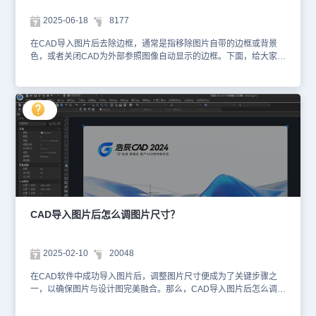
图片的方法，连接现实场景与数字设计，让图片成为提升设计质量、
加速项目落地的“催化剂”。
2025-06-18
8177
在CAD导入图片后去除边框，通常是指移除图片自带的边框或背景
色，或者关闭CAD为外部参照图像自动显示的边框。下面，给大家分
享几种常见的CAD导入图片去除边框的解决方法。CAD导入图片去
除边框的解决方法：1、去除图片自带的边框（如扫描图纸的黑边）
如果图片本身带有边框（如扫描图纸的黑边），需要在导入CAD前用
图像处理软件预处理。处理完成后，再重新导入CAD，边框即消失。
2、关闭CAD中图片的参照边框浩辰CAD默认会为插入的图片显示一
个可编辑的矩形边框（用于选中或调整图片）。关闭方法如下：方法
1：命令行设置（1）在命令行输入IMAGEFRAME，按回车键确认。
输入选项：0：完全关闭边框（图片不可选中）。1：显示边框（默
认，边框可打印）。2：显示边框但不打印。（2）在命令行提示中输
入新值0，再次按回车键确认。此时，图片的边框将被隐藏，且在打
印时也不会显示边框。方法2：通过菜单修改（1）打开菜单栏在浩辰
CAD的菜单栏中，依次点击【修改】—【对象】—【图像】—【边
CAD导入图片后怎么调图片尺寸？
框】。（2）修改边框参数在弹出的对话框或命令行提示中，将边框
参数设置为0。这样，图片的边框就会被去除。以上就是浩辰CAD软
件中去除图片边框的方法步骤了，如果大家在设计过程中遇到CAD导
2025-02-10
20048
入图片后想要去除边框的问题时，可以参考本文来进行操作。
在CAD软件中成功导入图片后，调整图片尺寸便成为了关键步骤之
一，以确保图片与设计图完美融合。那么，CAD导入图片后怎么调图
片尺寸？在浩辰CAD软件中调整导入图片的尺寸，可以通过以下几种
方法实现。CAD调整图片尺寸的方法：1、使用缩放工具（1）调用