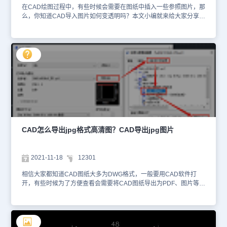
在CAD绘图过程中，有些时候会需要在图纸中插入一些参照图片，那
么，你知道CAD导入图片如何变透明吗？本文小编就来给大家分享一
下浩辰CAD软件中CAD图片透明度设置的几个方法技巧，感兴趣的
设计师小伙伴可以和小编一起来了解一下哦！CAD导入图片透明度设
置方法： 启动浩辰CAD软件后，插入一张图片。如下图所示： 方法
一：设置图层透明度 选中需要设置透明度的CAD图片，在功能区找
到【常用】—【特性】组，点击特性后的倒三角按钮，即可弹出如下
图所示下拉框，在其中设置透明度的值，如：60。 设置完成后CAD
图片的效果图如下： 方法二：特性栏设置淡入度 选中需要设置的
CAD图片，在软件左侧特性栏中找到【图像调整】，点击【淡入度】
后的【…】按钮。如下图所示： 此时会弹出【图像调整】对话框，
在其中滑动淡入度滑块来调整CAD淡入度，对话框右侧会显示调整后
的图片预览。如下图所示： 调整完成后点击【确定】按钮，即可完
成CAD图片透明度设置。效果图如下所示： 本文给大家分享了两种
CAD怎么导出jpg格式高清图？CAD导出jpg图片
设置CAD图片透明度的方法，你学会了吗？后续的CAD教程文章中
小编将会给大家分享更多CAD实用技巧，对此感兴趣的设计师小伙伴
们一定要持续关注浩辰CAD软件官网教程专区哦！
2021-11-18
12301
相信大家都知道CAD图纸大多为DWG格式，一般要用CAD软件打
开，有些时候为了方便查看会需要将CAD图纸导出为PDF、图片等格
式。那CAD怎么导出JPG格式高清图呢？下面就和小编一起来了解一
下浩辰CAD软件中CAD导出JPG图片的具体操作技巧吧！CAD导出
JPG图片的操作步骤：在浩辰CAD软件中打开需要导出为JPG格式的
图纸文件后，使用快捷键【Ctrl+P】调出【打印 – 模型】对话框，在