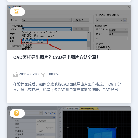
CAD缩放命令：在浩辰CAD中打开图纸文件后，调用CAD缩放命令
【SC】。（2）选取对象：根据命令提示，在图纸中选取导入的图片
作为缩放对象。（3）指定基点：指定图片调整尺寸的基点，即图片
改变大小后位置不变的点。（4）输入比例因子：输入缩放的比例因
子，如果想放大图片，就输入大于1的数字；如果想缩小图片，就输
入小于1的数字，然后按空格键确定。2、通过特性设置调整在浩辰
CAD中打开图纸文件后，选中导入的图片，在软件界面右侧的【特性
栏】中，找到【几何图形】参数栏，并修改图片的宽度和高度以达到
调整图片大小的目的。综上所述，CAD中调整导入图片的尺寸有多种
方法可选，根据实际需求选择合适的操作方式即可，灵活运用这些方
CAD怎样导出图片？CAD导出图片方法分享！
法，一定能让设计作品更加专业、精致。
2025-01-20
30009
在设计完成后，如何高效地将CAD图纸导出为图片格式，以便于分
享、展示或存档，也是每位CAD用户需要掌握的技能。CAD导出图
片的方法有多种，以下是几种常见且高效的方法，一起来看看吧！
CAD导出图片的方法：1、CAD打印功能（1）打开浩辰CAD软件，
并加载需要导出的CAD图纸文件。（2）调用CAD打印快捷键
【Ctrl+P】，在弹出的【打印-模型】对话框中，设置打印机名称为
【PublishtToWeb JPG.pc3】或 【PublishtToWeb PNG.pc3】。
（3）再根据自身需求设置其他的打印参数，如：图纸尺寸、打印区
域、打印比例等，设置完成后点击【确定】按钮，即可完成CAD图纸
到图片的转换。2、使用截图工具如果CAD图纸相对较小，且对转换