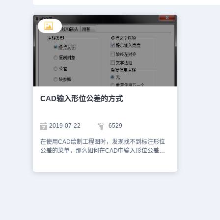
CAD输入形位公差的方式
2019-07-22
6529
在使用CAD绘制工程图时，发现找不到标注形位
公差的菜单，那么如何在CAD中输入形位公差
呢？小编教大家CAD输入形位公差的方式。1、使
用快捷命令LE;在弹出的指定第一个输入点时，先
输入S;回车后，会弹出快速引线设置。 2、切换到
公差选项然后点确认，然后根据图纸的要求或需要
对形位公差进行设置。 3、设置完成后，点确
认，刚输入的CAD形位公差就如图所示。 以上就
是CAD输入形位公差的方式，希望同学们好好学