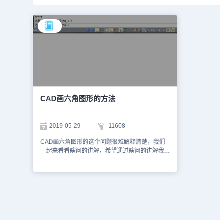
CAD画六角图形的方法
2019-05-29
11608
CAD画六角图形的这个问题很难解释清楚，我们
一起来看看瞎问的讲解，希望通过瞎问的讲解我们
能够认识到CAD画六角图形的办法。步骤一：在
你的电脑桌面上打开你的CAD软件，然后在没有
相关的设计辅助的小伙伴们可以点击任意浏览器进
行点击下载安装即可。然后就直接打开运行该
CAD，进入软件的操作界面即可。步骤二：然后
在左边的面板中点击找到多边形，点击该属性，然
后在下面的命令行中点击确定多边形的变数还有半