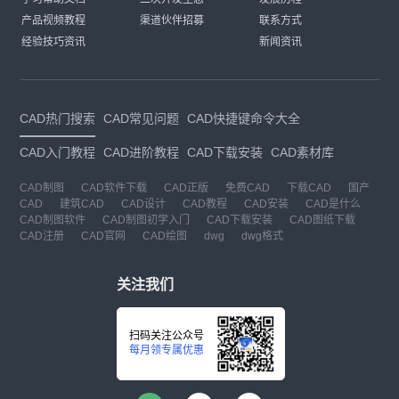
产品视频教程
渠道伙伴招募
联系方式
经验技巧资讯
新闻资讯
CAD热门搜索
CAD常见问题
CAD快捷键命令大全
CAD入门教程
CAD进阶教程
CAD下载安装
CAD素材库
CAD制图
CAD软件下载
CAD正版
免费CAD
下载CAD
国产
CAD
建筑CAD
CAD设计
CAD教程
CAD安装
CAD是什么
CAD制图软件
CAD制图初学入门
CAD下载安装
CAD图纸下载
CAD注册
CAD官网
CAD绘图
dwg
dwg格式
关注我们
扫码关注公众号
每月领专属优惠