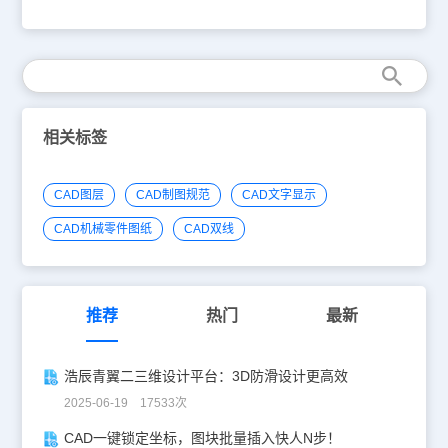
情况进行选择。1、 单击空格键或回车键我们执行完一个命令后，单
击空格或回车键，就可以直接重复执行刚执行过的命令。空格键比较
长，双手操作都非常方便，因此，空格键比较常用。2、上下方向键
当我们要重复的不是刚执行的命令，而是再之前执行的命令时，可以
用向上的方向键翻找之前执行的命令，如果翻过了，可以用向下方向
键返回，当找到了要执行的命令后，按回车键即可执行此命令。这种
方式效率不太高，但如果命令比较长，输入麻烦而且我们记得不是很
熟的时候，可以用这种方式。3、鼠标右键鼠标右键有两种使用方
相关标签
法，一种是用右键菜单，一种是直接把右键当回车使用。如果我们显
示右键菜单，右键菜单上方会显示最近执行的命令，我们可以直接在
右键菜单中选择并重复执行之前使用过的命令。 虽然右键菜单简单
CAD图层
CAD制图规范
CAD文字显示
明了，但操作效率有点低，先右键单击打开菜单，然后将光标移动到
要重复的命令上单击，一些追求操作效率的设计师不太习惯这样的操
CAD机械零件图纸
CAD双线
作。如果将右键菜单关闭，鼠标右键就可以当做回车键使用，单击右
键即可重复执行刚才的命令。我们还可以设置右键计时，快速单击表
示回车，慢速单击弹出右键菜单，除此以外，还可以设置默认模式、
编辑模式、命令模式下右键单击什么时候当回车，什么时候弹菜单。
如下图所示。 以上就是今天给大家介绍集中快速重复上一个命令的
推荐
热门
最新
方法，希望大家可以在后面的绘图过程中提高效率。
浩辰青翼二三维设计平台：3D防滑设计更高效
2025-06-19 17533次
CAD一键锁定坐标，图块批量插入快人N步！