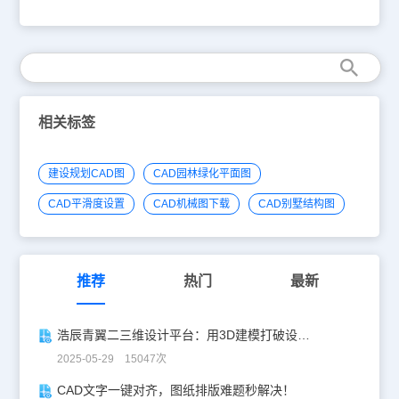
件，选择“文件|保存”菜单命令，将其保存为“坐便器”文件。2、执行
“椭圆”命令（el）,根据提示选择“中心点（c）”项，在视图中绘制出一
个水平轴为175mm,垂直轴为250mm的椭圆；再执行偏移命令
（O），将绘制的椭圆向内偏移20mm。 3、执行“矩形”命令（rec）,
绘制一个400mmX250mm的直角矩形；再执行偏移命令（O），将
直角矩形向内偏移30mm。 4、执行圆角命令（F），根据命令行提
示，选择“半径（R）”选项，再输入半径为50mm,然后分别选择外侧
矩形的二条交叉线进行圆角，用同样的方法再次设置半径为20mm,对
相关标签
内矩形进行圆角操作。 5、执行“移动”命令（M），选择前面所绘制
的二个椭圆对象，再按【F3】键对象捕捉模式，捕捉到椭圆上侧的象
限点作为基点，再捕捉内侧矩形的下侧水平线段的中点作为目标
建设规划CAD图
CAD园林绿化平面图
点。 6、执行“修剪”命令（TR），连续二次按空格键，修剪矩形和椭
圆相交的椭圆线条。 7、执行“圆弧”命令（A），过矩形左下侧的点和
CAD平滑度设置
CAD机械图下载
CAD别墅结构图
椭圆上的一点绘制一条弧线，并将多余弧线进行修剪（TR）操作，
最后执行“镜像”命令（mi）,将这条弧线水平镜像到右侧，至此，坐便
器已经绘制完成。 是不是很方便，这里大家要熟练使用快捷键命
令，才能更好的CAD制图。好了，今天就介绍到这里。
推荐
热门
最新
浩辰青翼二三维设计平台：用3D建模打破设计边界
2025-05-29 15047次
CAD文字一键对齐，图纸排版难题秒解决！