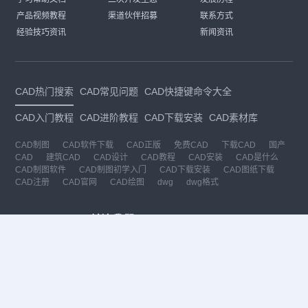
产品视频教程
渠道伙伴招募
联系方式
经验技巧资讯
新闻资讯
CAD热门搜索
CAD常见问题
CAD快捷键命令大全
CAD入门教程
CAD进阶教程
CAD下载安装
CAD素材库
CAD制图
CAD软件下载
CAD正版
免费CAD
下载CAD
国产
CAD
建筑CAD
CAD设计
CAD教程
CAD安装
CAD是什么
CAD制图软件
CAD制图初学入门
CAD下载安装
CAD图纸下载
CAD注册
CAD官网
CAD绘图
dwg
dwg格式
关注我们
扫码关注公众号
每月领专属优惠