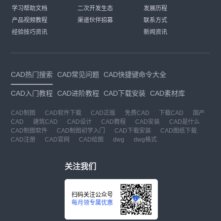
学习帮助文档
二次开发生态
发展历程
产品视频教程
渠道伙伴招募
联系方式
经验技巧资讯
新闻资讯
CAD热门搜索
CAD常见问题
CAD快捷键命令大全
CAD入门教程
CAD进阶教程
CAD下载安装
CAD素材库
CAD制图
CAD软件下载
CAD正版
免费CAD
下载CAD
国产
CAD
建筑CAD
CAD设计
CAD教程
CAD安装
CAD是什么
CAD制图软件
CAD制图初学入门
CAD下载安装
CAD图纸下载
CAD注册
CAD官网
CAD绘图
dwg
dwg格式
关注我们
扫码关注公众号
每月领专属优惠