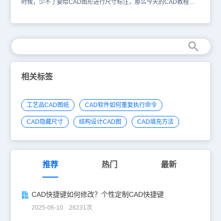
时候，少不了要给CAD图形进行尺寸标注，那么今天的CAD教程就
来给大家介绍一下CAD图形如何进行尺寸标注。CAD图形尺寸标注
介绍CAD图形如何进行尺寸标注是向图形中添加测量注释的过程，它
是用于确定图形的大小、形状和位置；是进行图形识读和指导生产的
主要技术依据。可以在各个方向上为各类对象创建标注。浩辰CAD提
供了四种基本的标注类型：线型、半径、角度和引线。标注可以是水
平、垂直、对齐、旋转、基线或连续。 CAD图形尺寸标注常用概念
说明标注文字：是用于指示测量值的文字串。文字还可以包含前缀、
后缀和公差。尺寸线：用于指示标注的方向和范围。对于角度标注，
相关标签
尺寸线是一段圆弧。箭头：显示在尺寸线两端。可以为箭头或斜线来
指定不同的尺寸和造型。尺寸边界：从部件延伸到尺寸线。以上的
CAD教程就是关于CAD图形如何进行尺寸标注的相关内容了，接下
工艺品CAD图纸
CAD软件如何重复执行命令
来具体的各个CAD标注方法会一一的给大家介绍，CAD制图初学入
门的小伙伴想学习的话赶紧在浩辰CAD下载中心安装一个浩辰
CAD隐藏尺寸
结构设计CAD图
CAD填充方法
CAD2020跟着小编一起操作吧！
推荐
热门
最新
CAD快捷键如何修改？个性定制CAD快捷键
2025-06-10 26231次