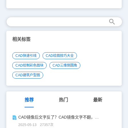
绘制出来。 画扳手，主要用到的命令有差集（命令符是“SU”). 首
先，我们画一个圆，然后画一个内切于圆的正六边形。圆的半径为
24. 第二步，以圆的圆心画两条半径为24的圆弧，一条半径为48的
圆弧。三条圆弧组成扳手的头部。然后利用差集命令，减去正六边
形。同时修建圆和正六边形的多余部分。 第三步在适当的位置画两
个同心圆。以圆心为起点，画一条线段，然后通过向上和向下偏转和
移动（图中的四条线段就是偏转和移动形成的），让线段与同心圆相
切并于扳手头部相交。 最后一步，在线段与扳手头部相交处修剪一
相关标签
个圆角。然后擦除多余的线段，修剪一下。 以上就是浩辰CAD中绘
制二维扳手的操作步骤，当然我们还可以继续延伸操作，绘制出三维
的图形，这个作业留给大家课下练习吧。
CAD快速引线
CAD绘图技巧大全
CAD绘制彩色图块
CAD三维倒圆角
CAD建筑户型图
推荐
热门
最新
CAD镜像后文字反了？CAD镜像文字不翻，一键搞定！
2025-05-13 27357次