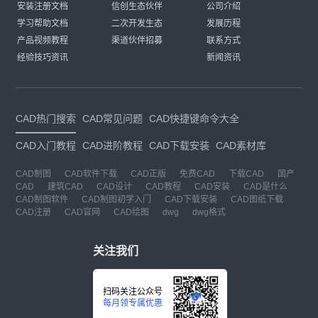
安装注册文档
信创生态伙伴
公司介绍
学习帮助文档
二次开发生态
发展历程
产品视频教程
渠道伙伴招募
联系方式
经验技巧资讯
新闻资讯
CAD热门搜索
CAD常见问题
CAD快捷键命令大全
CAD入门教程
CAD进阶教程
CAD下载安装
CAD素材库
CAD制图
CAD软件下载
CAD正版
免费CAD
下载CAD
国产
CAD
建筑CAD
CAD设计
CAD教程
CAD安装
CAD是什么
CAD制图软件
CAD制图初学入门
CAD下载安装
CAD图纸下载
CAD注册
CAD官网
CAD绘图
dwg
dwg格式
关注我们
扫码关注公众号
每月领专属优惠