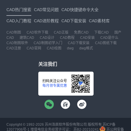
CAD热门搜索
CAD常见问题
CAD快捷键命令大全
CAD入门教程
CAD进阶教程
CAD下载安装
CAD素材库
CAD制图
CAD软件下载
CAD正版
免费CAD
下载CAD
国产
CAD
建筑CAD
CAD设计
CAD教程
CAD安装
CAD是什么
CAD制图软件
CAD制图初学入门
CAD下载安装
CAD图纸下载
CAD注册
CAD官网
CAD绘图
dwg
dwg格式
关注我们
扫码关注公众号
每月领专属优惠
Copyright © 1992-
2026
苏州浩辰软件股份有限公司 版权所有
苏ICP备
12077906号-1
增值电信业务经营许可证：
苏B2-20210241
苏公网安备