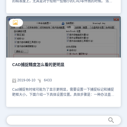
的精准度上，尤其是对于绘制一些细小的CAD零件图的时候。 浩辰
CAD捕捉精度设置方法一 工具——选项——绘图——对“自动捕捉标
记大小”、“靶框大小”等进行设置——确定，如图： 浩辰CAD捕捉精
度设置方法二 鼠标右键单击绘图区下方对象捕捉对话框（如图），
接着选择：设置——选项，亦可调出法一图示对话框，往后操作与法
一相同。 以上，给我们介绍了两种浩辰CAD捕捉精度设置的方法，
使用起来都很方便，经常使用浩辰CAD软件进行绘图的小伙伴赶紧用
起来吧！
CAD捕捉精度怎么看的更明显
2019-06-10
6433
Cad捕捉有时候可能为了显示更明显，需要设置一下捕捉标记和捕捉
靶框大小，下面介绍一下具体设置位置。具体步骤是：一种办法直接
点菜单设置选项对话框点菜单工具-选项-草图-对“自动捕捉标记大
小”、“靶框大小”等进行设置里面确定，如图 另外可以直接输入命
令：op回车，可以看见上面对话框效果一样。上面就是捕捉标记和靶
框设置位置，我们绘图比较常用的设置之一。