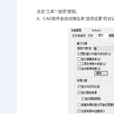
点击
“
工具
”-“
选项
”
按钮。
4
、
CAD
软件会自动弹出来
“
选项设置
”
的对