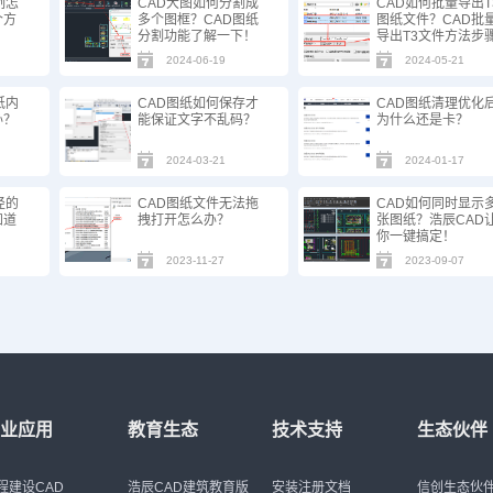
制怎
CAD大图如何分割成
CAD如何批量导出T
个方
多个图框？CAD图纸
图纸文件？CAD批
分割功能了解一下！
导出T3文件方法步
2024-06-19
2024-05-21
纸内
CAD图纸如何保存才
​CAD图纸清理优化
办？
能保证文字不乱码？
为什么还是卡？
2024-03-21
2024-01-17
径的
CAD图纸文件无法拖
CAD如何同时显示
知道
拽打开怎么办？
张图纸？浩辰CAD
你一键搞定！
2023-11-27
2023-09-07
行业应用
教育生态
技术支持
生态伙伴
程建设CAD
浩辰CAD建筑教育版
安装注册文档
信创生态伙