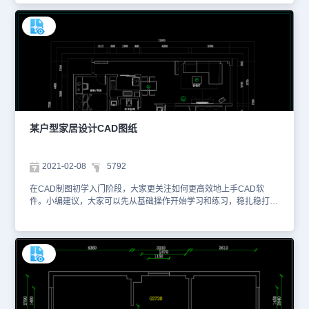
使用正版CAD软件绘制的房屋室内布置CAD图纸，其内容包括房屋
建筑室内的平面布置图以及各种设备布置图等，以下为大家截取了一
些图纸的预览图。该房屋室内布置CAD图纸不仅绘制了墙体、柱子、
门窗等建筑结构，还针对已有的室内空间进行了装潢设计，使用CAD
图块来表示不同的室内家居用品。该房屋室内布置CAD图纸格式为
DWG格式，大家可以使用CAD看图王网页版或者浩辰CAD官网进行
在线查看。本图纸作为学习资料参考，请勿用于商业用途。
某户型家居设计CAD图纸
2021-02-08
5792
在CAD制图初学入门阶段，大家更关注如何更高效地上手CAD软
件。小编建议，大家可以先从基础操作开始学习和练习，稳扎稳打，
逐步过渡CAD高阶操作教程。本图纸是CAD绘制室内设计图纸中的
家居设计CAD图纸，是使用正版CAD制图软件绘制而成的，以下为
大家截取了一些图纸的预览图。该户型家居设计CAD图纸主要包含了
室内设计的平面布置图、家具尺寸图、地面铺贴图以及插座定位图、
天花布置图等内容，便于装潢施工人员快速推进项目施工。 该户型
家居设计CAD图纸的格式为DWG格式，大家可以使用浩辰CAD看图
王网页版或者浩辰CAD官网进行在线查看。本图纸作为学习资料参
考，请勿用于商业用途。