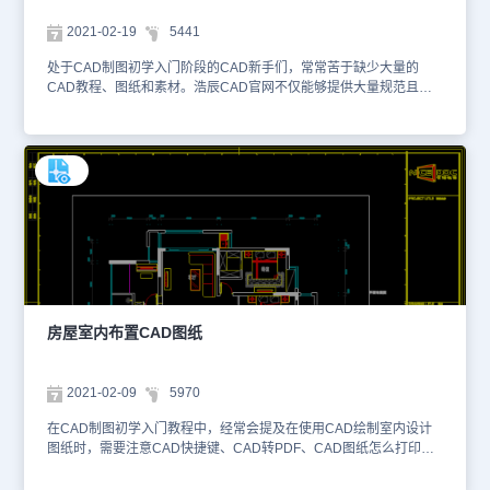
2021-02-19
5441
处于CAD制图初学入门阶段的CAD新手们，常常苦于缺少大量的
CAD教程、图纸和素材。浩辰CAD官网不仅能够提供大量规范且专
业的教程、操作手册，还针对细分行业提供更专业可靠的工具应用，
便于用户极速绘图、智能设计。本图纸是CAD绘制室内设计图纸中，
使用正版CAD制图软件绘制的某证券公司会客厅CAD装饰方案图
纸。以下为大家截取了一些图纸的预览图。该证券公司会客厅CAD装
饰方案图纸主要绘制了某证券公司会客厅的室内设计方案，设计师使
用大量的CAD图块来可视化展示整个设计方案的室内规划与装潢创
新，帮助用户更好地了解整个方案。该证券公司会客厅CAD装饰方案
图纸的格式为DWG格式，大家可以使用浩辰CAD看图王网页版或者
浩辰CAD官网进行在线查看。本图纸作为学习资料参考，请勿用于商
业用途。
房屋室内布置CAD图纸
2021-02-09
5970
在CAD制图初学入门教程中，经常会提及在使用CAD绘制室内设计
图纸时，需要注意CAD快捷键、CAD转PDF、CAD图纸怎么打印等
内容。这些都是我们比较关注的常见问题，大家可以在浩辰CAD官网
进行咨询和查找，十分快捷和方便。该CAD图纸是下载专区获取的、