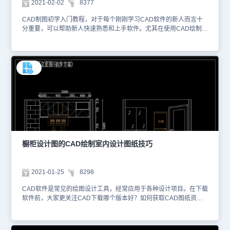
2021-02-02
8377
CAD制图初学入门教程，对于每个刚刚学习CAD软件的新人而言十
分重要，可以帮助新人快速熟悉和上手软件。尤其在使用CAD绘制室
内设计图纸时，设计师常常需要使用大量的快捷键和组合功能键来提
高CAD制图效率，从而更快地推进项目进程。本图纸素材是使用正版
CAD制图软件绘制的室内装修施工CAD图纸，主要包括室内平面布
置图、地面铺设图以及插座布置图等内容，以下为大家截取了一些图
纸的预览图，如下。图1是原始平面图，主要绘制了整个室内空间的
原始CAD结构，如墙体、柱子、门窗等内容，便于设计师据此进行创
新设计。图2是平面尺寸图，在室内原始CAD结构的基础上，进行
CAD尺寸标注，帮助相关人员进一步明确各结构之间的位置关系与尺
寸参数。图3是平面布置图，设计师根据实际的空间情况与应用需
求，进行装饰设计，并且使用具象化CAD图块来表示各家具、电器的
位置摆放。大家可以使用国产CAD软件，浩辰CAD或浩辰CAD看图
王查看DWG格式的室内装修施工CAD图纸。本图纸作为学习资料参
橱柜设计图的CAD绘制室内设计图纸技巧
考，请勿用于商业用途。
2021-01-25
8298
CAD软件是常见的绘图设计工具，经常应用于各种设计项目。在下载
软件前，大家更关注CAD下载哪个版本好？如何获取CAD图纸资
源？有没有CAD教程等问题，关注浩辰CAD官网，这些问题都能解
决。在使用CAD绘制室内设计图纸时，需要注意因地制宜和量体裁
衣，综合考虑设计需求、应用需求以及室内实际情况。以下为大家截