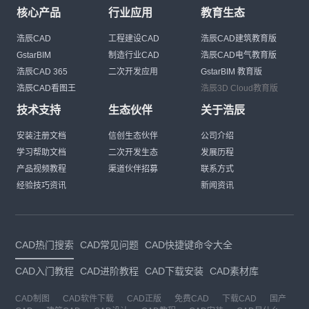
核心产品
行业应用
教育生态
浩辰CAD
工程建设CAD
浩辰CAD建筑教育版
GstarBIM
制造行业CAD
浩辰CAD电气教育版
浩辰CAD 365
二次开发应用
GstarBIM 教育版
浩辰CAD看图王
浩辰3D Cloud教育版
技术支持
生态伙伴
关于浩辰
安装注册文档
信创生态伙伴
公司介绍
学习帮助文档
二次开发生态
发展历程
产品视频教程
渠道伙伴招募
联系方式
经验技巧资讯
新闻资讯
CAD热门搜索
CAD常见问题
CAD快捷键命令大全
CAD入门教程
CAD进阶教程
CAD下载安装
CAD素材库
CAD制图
CAD软件下载
CAD正版
免费CAD
下载CAD
国产