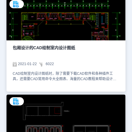
图了一些图纸的预览图。本图纸是使用正版CAD制图软件绘制的橱柜
设计图，其内容包含有建筑室内的橱柜等设施的立面设计图，并且标
注了相应的尺寸信息、材料说明、多角度的设计展示图等，便于相关
人员了解整个设计项目。图纸的格式为dwg格式，大家可以使用浩辰
CAD看图王网页版或者浩辰CAD官网进行在线查看。本图纸作为学
习资料参考，请勿用于商业用途。
包厢设计的CAD绘制室内设计图纸
2021-01-22
6022
CAD绘制室内设计图纸时，除了需要下载CAD软件和各种插件工
具，还需要CAD常用命令大全图表、海量的CAD教程来帮助设计师
不断提高极速绘图和创意设计的能力。本图纸是使用正版CAD软件绘
制的某酒店包厢设计CAD图纸，以下为大家截取了一些图纸的预览
图。该图纸绘制了某酒店包厢的平面布置图，从图纸中我们可以了解
到其中的每个包厢的设计情况、尺寸参数、室内装潢以及各包厢之间
的位置关系等信息，便于相关人员快速推进相关施工项目。该图纸的
格式为dwg格式，大家可以使用浩辰CAD看图王网页版或者浩辰
CAD官网进行在线查看。本图纸作为学习资料参考，请勿用于商业用
途。