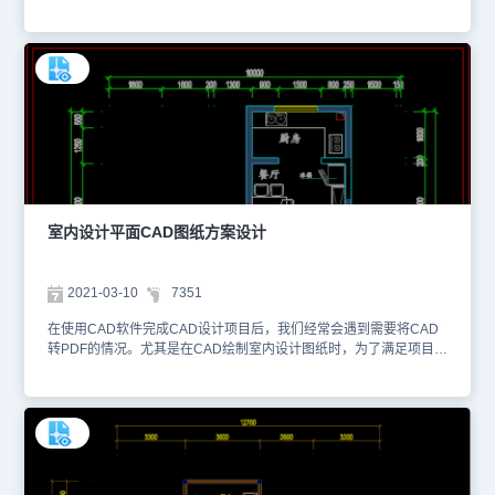
开浩辰CAD，点击菜单栏的【工具】选项，点选【查询Q】，激活查
询命令，再点击【面积】，并使用鼠标拾取需要查询的围成面积的各
个关键点。这种方法适用于测量测量比较规则的图形面积。本文件是
CAD绘制室内设计图纸资源中、使用CAD软件绘制的毛胚建筑室内
设计CAD平面图。1、如下图给我们展示的就是整个毛胚建筑室内设
计的一个平面图，从图中我们可以看出这是整个楼层的室内设计图
纸。2、下方给大家展示的也是一份室内设计图纸，不过该室内设计
主要展示的是右边单元的设计图。今天小编给大家带来的有关CAD绘
制室内设计图纸的CAD下载素材就先给大家介绍到这里了，更多
CAD图纸内容大家可以在浩辰CAD看图王的图纸共享库中进行搜索
查看，以及使用浩辰CAD进行图纸的绘制。本CAD制图素材仅用于
互相学习资料，请勿商用。
室内设计平面CAD图纸方案设计
2021-03-10
7351
在使用CAD软件完成CAD设计项目后，我们经常会遇到需要将CAD
转PDF的情况。尤其是在CAD绘制室内设计图纸时，为了满足项目上
下游相关人员能够快速获取设计信息、便于图纸打印与流转、以及将
设计信息归档留存等需求，更需要CAD转PDF的方法。当然，一些非
专业设计人员还可以借助浩辰CAD官网所提供的CAD快速看图软件
来进行图纸审阅与设计信息获取。小编整理了与建筑设计相关的室内
设计平面CAD图纸提供给大家。该室内设计平面CAD图纸根据原始
户型结构，绘制了各个空间的区域分割、室内装潢以及平面设计等内
容。之后，设计师会将定稿后的图纸进行CAD转PDF，便于现场的施