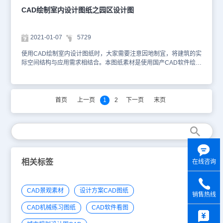
CAD绘制室内设计图纸之园区设计图
2021-01-07
5729
使用CAD绘制室内设计图纸时，大家需要注意因地制宜，将建筑的实
际空间结构与应用需求相结合。本图纸素材是使用国产CAD软件绘制
的园区设计图，其内容包括各层的空间结构、尺寸参数等，并且绘制
了楼梯、门窗的位置信息。以下为大家截取了一些图纸的预览图，如
下。1、一层平面布置图2、二层平面布置图3、三层平面布置图4、
原始结构图大家可以使用国产CAD软件，浩辰CAD或浩辰CAD看图
首页
上一页
1
2
下一页
末页
王查看DWG图纸。本图纸作为学习资料参考，请勿用于商业用途。
相关标签
在线咨询
CAD景观素材
设计方案CAD图纸
销售热线
y
CAD机械练习图纸
CAD软件看图