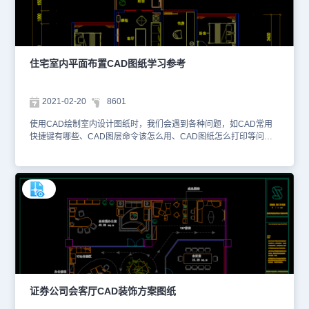
工人员进行工程安排。该室内设计平面CAD图纸是DWG格式，大家
可以使用国产CAD软件、浩辰CAD看图王或者浩辰CAD官网进行在
线查看，或者将CAD转PDF格式，用常用办公软件打开。本素材仅用
于互相学习资料，请勿商用。更多图纸库资源可访问浩辰CAD官网进
行学习。
住宅室内平面布置CAD图纸学习参考
2021-02-20
8601
使用CAD绘制室内设计图纸时，我们会遇到各种问题，如CAD常用
快捷键有哪些、CAD图层命令该怎么用、CAD图纸怎么打印等问
题。浩辰CAD官网提供了大量的CAD教程和问答咨询来解决诸如此
类问题，大家可以进行检索和咨询。小编整理了与装饰设计相关的住
宅室内平面布置CAD图纸提供给大家，大家可以使用国产CAD软
件，浩辰CAD看图王或者浩辰CAD官网进行在线查看，便于参考。
该住宅室内平面布置CAD图纸不仅绘制了户型的原始墙体结构，还使
用CAD常用快捷键绘制了室内的家居布置场景，如床、沙发、餐桌
等，便于用户能更加直观地了解相关设计方案。在工程建设行业中，
大家可以使用相关的CAD快速看图软件来查看该住宅室内平面布置
CAD图纸。本素材仅用于互相学习资料，请勿商用。更多图纸库资源
可访问浩辰CAD官网进行学习。
证券公司会客厅CAD装饰方案图纸