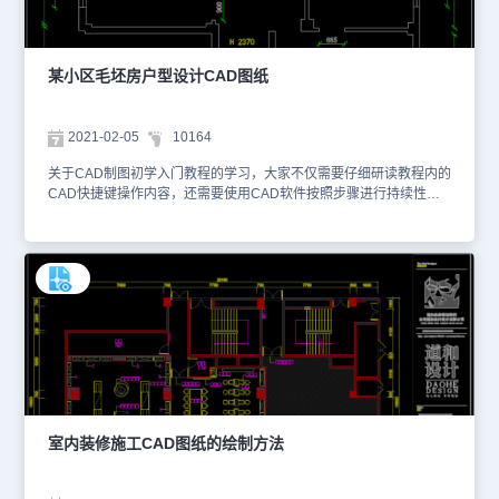
某小区毛坯房户型设计CAD图纸
2021-02-05
10164
关于CAD制图初学入门教程的学习，大家不仅需要仔细研读教程内的
CAD快捷键操作内容，还需要使用CAD软件按照步骤进行持续性操
作练习。本图纸素材是从CAD下载专区获取的、使用CAD绘制某小
区毛坯房户型设计CAD图纸，其主要内容是原始平面图、拆改图、新
建图、平面布置图以及插座布置图等，以下为大家截取了一些图纸的
预览图，如下。图1是原始平面图，主要绘制了原有的毛胚房户型设
计，将墙体、柱子、门窗的位置都做了详细的CAD标注，便于设计师
在此基础上进行创新设计。图2是拆改图，针对实际应用需求和装潢
设计需求，对原有的毛胚房的部分墙体进行拆除，从而扩大部分开放
空间区域。设计师使用CAD填充图案，对拆除墙体进行了特别设计。
图3是土建图，针对对原有的毛胚房的部分墙体进行填补，让区域分
割更加合理。设计师使用红色的CAD标注进行文字说明，便于施工人
员识别。大家可以使用国产CAD软件，浩辰CAD或浩辰CAD看图王
查看DWG格式的小区毛坯房户型设计CAD图纸。本图纸作为学习资
室内装修施工CAD图纸的绘制方法
料参考，请勿用于商业用途。