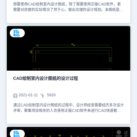
想要使用CAD绘制室内设计图纸，除了需要使用正版CAD软件，更
需要对房屋的实际情况了然于心，做出合理的设计规划。本图纸是从
CAD下载专区获取的CAD图纸，其内容主要是一些室内家具设计
图，如书柜的平面图、立面图以及卧室主柜的平面设计图等。该图纸
的格式为dwg，大家可以使用浩辰CAD看图王网页版或者浩辰CAD
官网进行在线查看。以下为大家截取了一些图纸的预览图。本图纸作
为学习资料参考，请勿用于商业用途。
CAD绘制室内设计图纸的设计过程
2021-01-11
5920
通过CAD绘制室内设计图纸的过程中，设计师经常需要经历多次设计
评审，聚集项目相关的人员使用正版CAD软件来进行CAD快速看
图。本图纸是从CAD下载专区获取的CAD设计图纸，其图纸格式为
dwg格式，大家可以使用浩辰CAD看图王网页版或者浩辰CAD官网
进行在线查看。通过该图纸，大家可以快速了解项目的设计对象与设
计内容，从而制定相应的项目工期。本图纸作为学习资料参考，请勿