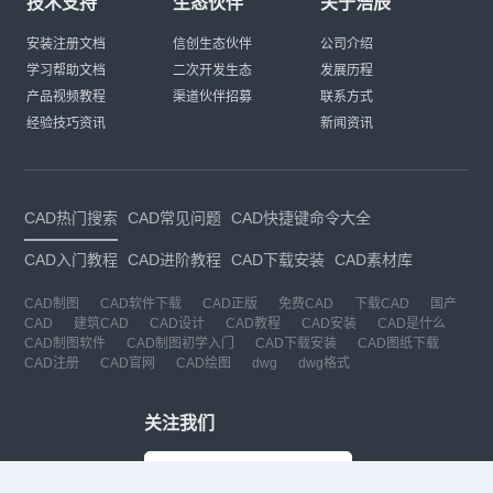
技术支持
生态伙伴
关于浩辰
安装注册文档
信创生态伙伴
公司介绍
学习帮助文档
二次开发生态
发展历程
产品视频教程
渠道伙伴招募
联系方式
经验技巧资讯
新闻资讯
CAD热门搜索
CAD常见问题
CAD快捷键命令大全
CAD入门教程
CAD进阶教程
CAD下载安装
CAD素材库
CAD制图
CAD软件下载
CAD正版
免费CAD
下载CAD
国产
CAD
建筑CAD
CAD设计
CAD教程
CAD安装
CAD是什么
CAD制图软件
CAD制图初学入门
CAD下载安装
CAD图纸下载
CAD注册
CAD官网
CAD绘图
dwg
dwg格式
关注我们
扫码关注公众号