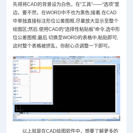
先得将
CAD
的背景设为白色，在
“
工具
”——“
选项
”
里
边，要不然，在
WORD
中不也为黑色
;
接着
.
在
CAD
中单独直接标注形位公差图框
,
尽量放大显示至整个
绘图区
;
然后
.
使用
CAD
的
“
选择性粘贴板
”
命令
,
选中形
位公差图框
;
最后
.
切换至
WORD
的表格中
,
粘贴即可
,
这时整个表格被挤乱，你耐心点调整一下即可。
以上就是在
CAD
绘图软件中，想要了解更多的