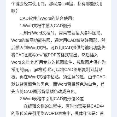
个键会经常使用到，那就是
shift
键，都有哪些妙用
呢？
CAD
软件与
Word
的结合使用：
1.Word
文档中插入
CAD
图形
....
制作
Word
文档时，常常需要插入各种图形，
Word
的绘图功能有限，通常用
CAD
绘制好图形，然
后插入到
Word
文档。可以用
CAD
提供的输出功能先
将
CAD
图形以
dwf
或
PDF
等格式输出，然后插入
Word
文档
;
也可用专业的抓图软件，截取图片保存为
常用的
jpg
、
gif
格式
;
也可以将
CAD
图形复制到剪贴
板，再在
Word
文档中粘贴。须注意的是，由于
CAD
默认背景颜色为黑色，而
Word
背景颜色为白色，首
先应将
CAD
图形背景颜色改成白色。
2.Word
表格中引用
CAD
的形位公差
在编辑文档的过程中，有时也需要将
CAD
中
的形位公差引用到
WORD
表格中，具体作法是：首