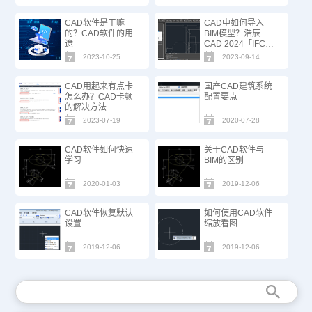
CAD软件是干嘛
CAD中如何导入
的？CAD软件的用
BIM模型？浩辰
途
CAD 2024「IFC标
准数据转换」功能
2023-10-25
2023-09-14
上线！
CAD用起来有点卡
国产CAD建筑系统
怎么办？CAD卡顿
配置要点
的解决方法
2023-07-19
2020-07-28
CAD软件如何快速
关于CAD软件与
学习
BIM的区别
2020-01-03
2019-12-06
CAD软件恢复默认
如何使用CAD软件
设置
缩放看图
2019-12-06
2019-12-06