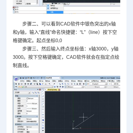
步骤二、可以看到
CAD
软件中银色突出的
x
轴
和
y
轴，输入
“
直线
”
命名快捷键：
“L”
（
line
）按下空
格键确定。起点坐标
0,0
步骤三、然后输入终点坐标值：
x
轴
3000
，
y
轴
3000
。按下空格键确定，
CAD
软件就会在指定点绘
制直线。