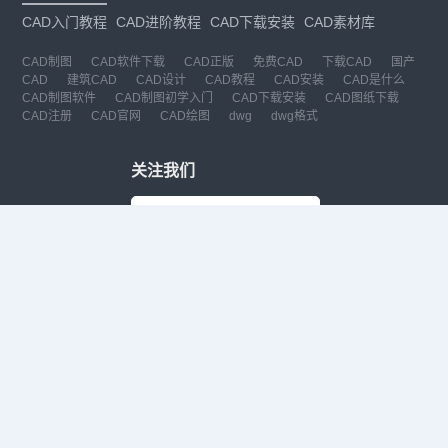
CAD入门教程
CAD进阶教程
CAD下载安装
CAD素材库
CAD制图
CAD软件下载
CAD正版
免费CAD
下载CAD
国产
CAD
建筑CAD
CAD设计
CAD教程
CAD安装
CAD是什么
CAD制图软件
CAD制图初学入门
CAD下载安装
CAD图纸下载
CAD注册
CAD官网
CAD绘图
dwg
dwg格式
关注我们
扫码关注公众号
每月领专属优惠
Copyright © 1992-
2026
苏州浩辰软件股份有限公司 版权所有
苏ICP备
12077906号-1
增值电信业务经营许可证：
苏B2-20210241
苏公网安备
32059002004222号
·
·
|
法律声明
隐私政策
数据安全与个人信息保护承诺
CAD
CAD软件
CAD下载