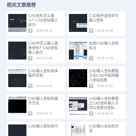
相关文章推荐
CAD坐标怎么输
CAD软件直线命令
入？CAD坐标输入
输入坐标
技巧
2025-08-14
2019-12-06
CAD中怎么输入直
总图CAD输入坐标
角坐标？CAD坐标
标注
输入技巧
2019-12-05
2019-12-05
CAD输入坐标具体
CAD输入坐标教程
操作实例
之在CAD中如何输
入坐标绘图
2019-11-15
2019-11-05
CAD输入坐标的操
CAD输入坐标教程
作方法
之CAD坐标输入方
式以及绝对坐标相
对坐标的区别
2019-09-17
2019-09-03
CAD输入坐标技巧
CAD输入坐标的方
法