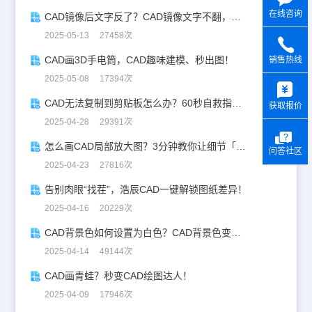
在线咨询
CAD镜像后文字反了？CAD镜像文字不翻，一键搞定！
2025-05-13 27458次
CAD画3D手电筒，CAD趣味建模、秒出图！
销售热线
y
2025-05-08 17394次
CAD无法复制到剪贴板怎么办？60秒自救指南！
获取报价
2025-04-28 29391次
怎么画CAD局部放大图？3分钟教你让细节「说话」！
问答社区
2025-04-23 27816次
告别肉眼“找茬”，浩辰CAD一键解锁图纸差异！
2025-04-16 20229次
CAD背景色如何设置为白色？CAD背景色变白实操指南
2025-04-14 49144次
CAD画青蛙？秒变CAD绘图达人！
2025-04-09 17946次