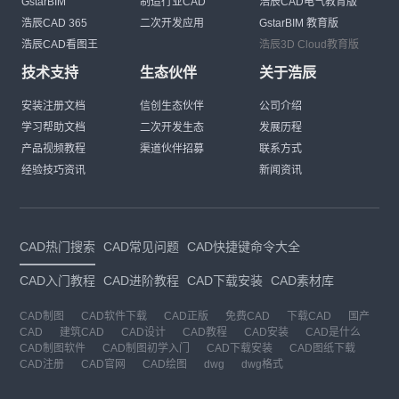
GstarBIM
制造行业CAD
浩辰CAD电气教育版
浩辰CAD 365
二次开发应用
GstarBIM 教育版
浩辰CAD看图王
浩辰3D Cloud教育版
技术支持
生态伙伴
关于浩辰
安装注册文档
信创生态伙伴
公司介绍
学习帮助文档
二次开发生态
发展历程
产品视频教程
渠道伙伴招募
联系方式
经验技巧资讯
新闻资讯
CAD热门搜索
CAD常见问题
CAD快捷键命令大全
CAD入门教程
CAD进阶教程
CAD下载安装
CAD素材库
CAD制图
CAD软件下载
CAD正版
免费CAD
下载CAD
国产
CAD
建筑CAD
CAD设计
CAD教程
CAD安装
CAD是什么
CAD制图软件
CAD制图初学入门
CAD下载安装
CAD图纸下载
CAD注册
CAD官网
CAD绘图
dwg
dwg格式