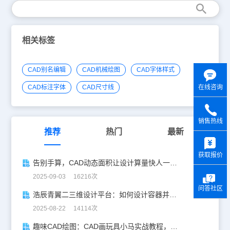
相关标签
CAD别名编辑
CAD机械绘图
CAD字体样式
CAD标注字体
CAD尺寸线
在线咨询
销售热线
推荐
热门
最新
y
获取报价
告别手算，CAD动态面积让设计算量快人一步！
2025-09-03 16216次
问答社区
浩辰青翼二三维设计平台：如何设计容器并计算其体积
2025-08-22 14114次
趣味CAD绘图：CAD画玩具小马实战教程，附详细步骤与技巧！