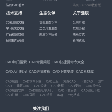
浩辰CAD看图王
浩辰3D Cloud教育版
技术支持
生态伙伴
关于浩辰
安装注册文档
信创生态伙伴
公司介绍
学习帮助文档
二次开发生态
发展历程
产品视频教程
渠道伙伴招募
联系方式
经验技巧资讯
新闻资讯
CAD热门搜索
CAD常见问题
CAD快捷键命令大全
CAD入门教程
CAD进阶教程
CAD下载安装
CAD素材库
CAD制图
CAD软件下载
CAD正版
免费CAD
下载CAD
国产
CAD
建筑CAD
CAD设计
CAD教程
CAD安装
CAD是什么
CAD制图软件
CAD制图初学入门
CAD下载安装
CAD图纸下载
CAD注册
CAD官网
CAD绘图
dwg
dwg格式
关注我们