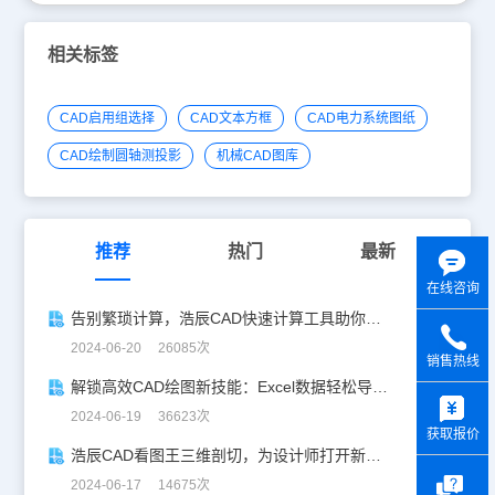
相关标签
CAD启用组选择
CAD文本方框
CAD电力系统图纸
CAD绘制圆轴测投影
机械CAD图库
推荐
热门
最新
在线咨询
告别繁琐计算，浩辰CAD快速计算工具助你一臂之力！
2024-06-20 26085次
销售热线
解锁高效CAD绘图新技能：Excel数据轻松导入CAD
y
2024-06-19 36623次
获取报价
浩辰CAD看图王三维剖切，为设计师打开新世界的大门！
2024-06-17 14675次