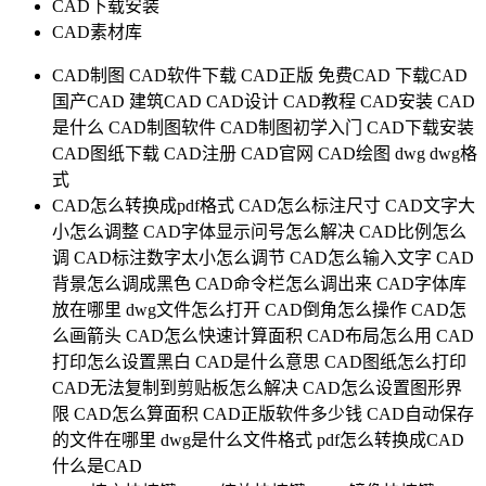
CAD下载安装
CAD素材库
CAD制图
CAD软件下载
CAD正版
免费CAD
下载CAD
国产CAD
建筑CAD
CAD设计
CAD教程
CAD安装
CAD
是什么
CAD制图软件
CAD制图初学入门
CAD下载安装
CAD图纸下载
CAD注册
CAD官网
CAD绘图
dwg
dwg格
式
CAD怎么转换成pdf格式
CAD怎么标注尺寸
CAD文字大
小怎么调整
CAD字体显示问号怎么解决
CAD比例怎么
调
CAD标注数字太小怎么调节
CAD怎么输入文字
CAD
背景怎么调成黑色
CAD命令栏怎么调出来
CAD字体库
放在哪里
dwg文件怎么打开
CAD倒角怎么操作
CAD怎
么画箭头
CAD怎么快速计算面积
CAD布局怎么用
CAD
打印怎么设置黑白
CAD是什么意思
CAD图纸怎么打印
CAD无法复制到剪贴板怎么解决
CAD怎么设置图形界
限
CAD怎么算面积
CAD正版软件多少钱
CAD自动保存
的文件在哪里
dwg是什么文件格式
pdf怎么转换成CAD
什么是CAD