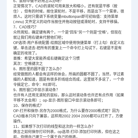
6、鼠标中键不好用怎么办呀？
正常情况下，CAD的滚轮可用来放大和缩小，还有就是平移（按
住），但有的时候，按住滚轮时，不是平移，而是出下一个菜单，很
烦人。这时只需调下系统变量mbuttonpan即可初始值：支持菜单
(.mnu) 文件定义的动作当按住并拖动按钮或滑轮时，支持平移操。
7、CAD技巧？
众所周知，确定键有两个，一个是“回车”另一个则是“空格”，但现在
就让我们用右键来代替他们吧；
OP选项-用户系统配置-绘图区域中使用快捷菜单（打上勾）自定义右
键，单击进去-把所有的重复上一个命令打上勾试下，右键是不是有
确定的攻效了。
首推：希望大家能养成右键确定这个习惯
其次：空格键次之
8、图形里的圆不圆了怎么办？
经常做图的人都会有这样的体会，所画的圆都不圆了，当然，学过素
描的人都知道，圆是有很多折线组合而成，这里就不多说了，一个命
令搞定它，命令：RE即可。
9、图形窗口中显示滚动条？
也许有人还用无滚轮的鼠标，那么这时滚动条也许还有点作用（如果
平移不太会用）；op-显示-图形窗口中显示滚动条即可；
10、保存的格式？
OP-打开和保存-另存为2000格式，为什么要存2000格式呢？因为
CAD版本
只向下兼容，这样用2002 2004 2006都可以打开了，方便
操作。
11、如果想下次打印的线型和这次的一样怎么办？
换言之如何保存打印列表，op选项-打印-添加打印列表，但在这之
前，你得自己建立一个属于自己的例表。