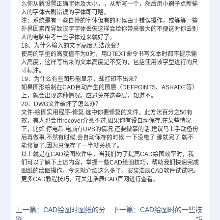
么你从新设置正确字体及大小，，从新写一个，然后用小刷子点新输
入的字体去刷错误的字体即可咯。
注：系统是有一些自带的字体但有的时候由于错误操作，或等等一些
外界因素而导致汉字字体丢失这样会给你带来很大的不便这时你去别
人的电脑中考一些字体过来就好了。
18、为什么输入的文字高度无法改变？
使用的字型的高度值不为0时，用DTEXT命令书写文本时都不提示输
入高度，这样写出来的文本高度是不变的，包括使用该字型进行的尺
寸标注。
19、为什么有些图形能显示，却打印不出来？
如果图形绘制在CAD自动产生的图层（DEFPOINTS、ASHADE等）
上，就会出现这种情况。应避免在这些层，知道不。
20、
DWG
文件破坏了怎么办？
文件-绘图实用程序-修复.选中你要修复的文件。此方法百分之50有
效，有人也会用recover介意不过.如果你有设自动保存.在某些情况
下，比如.停电后.电脑有UPS的情况.还要做事的话.建议马上手动备份
后再做事.不然有时候.会自动保存的时候.一下没电了.那就完了.就不
能修复了.因为只保存了一半就关机了。
以上就是在CAD绘图软件中，当我们为了提高CAD绘图效率时，我
们可以了解下上述内容，掌握一些CAD绘图技巧，帮助我们快速完成
图纸的绘图操作。今天就介绍这么多了。安装浩辰CAD软件试试吧。
更多CAD教程技巧，可关注浩辰CAD官网进行查看。
上一篇：CAD绘图时图纸的分
下一篇：CAD绘图时的一些技
割
巧