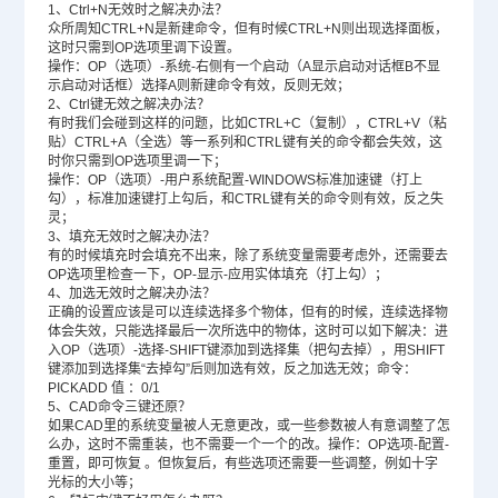
1、Ctrl+N无效时之解决办法？
众所周知CTRL+N是新建命令，但有时候CTRL+N则出现选择面板，
这时只需到OP选项里调下设置。
操作：OP（选项）-系统-右侧有一个启动（A显示启动对话框B不显
示启动对话框）选择A则新建命令有效，反则无效；
2、Ctrl键无效之解决办法？
有时我们会碰到这样的问题，比如CTRL+C（复制），CTRL+V（粘
贴）CTRL+A（全选）等一系列和CTRL键有关的命令都会失效，这
时你只需到OP选项里调一下；
操作：OP（选项）-用户系统配置-WINDOWS标准加速键（打上
勾），标准加速键打上勾后，和CTRL键有关的命令则有效，反之失
灵；
3、填充无效时之解决办法？
有的时候填充时会填充不出来，除了系统变量需要考虑外，还需要去
OP选项里检查一下，OP-显示-应用实体填充（打上勾）；
4、加选无效时之解决办法？
正确的设置应该是可以连续选择多个物体，但有的时候，连续选择物
体会失效，只能选择最后一次所选中的物体，这时可以如下解决：进
入OP（选项）-选择-SHIFT键添加到选择集（把勾去掉），用SHIFT
键添加到选择集“去掉勾”后则加选有效，反之加选无效；命令：
PICKADD 值 ：0/1
5、
CAD命令
三键还原？
如果CAD里的系统变量被人无意更改，或一些参数被人有意调整了怎
么办，这时不需重装，也不需要一个一个的改。操作：OP选项-配置-
重置，即可恢复 。但恢复后，有些选项还需要一些调整，例如十字
光标的大小等；