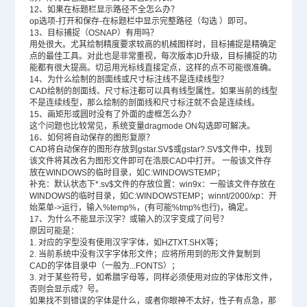
12、如果在标题栏显示路径不全怎么办？
op选项-打开和保存-在标题栏中显示完整路径（勾选 ）即可。
13、目标捕捉（OSNAP）有用吗？
用处很大。尤其绘制精度要求较高的机械图样时，目标捕捉是精确定
点的最佳工具。对此也是非常重视，每次版本)D升级，目标捕捉的功
能都有很大提高。切忌用光标线直接定点，这样的点不可能很准确。
14、为什么绘制的剖面线或尺寸标注线不是连续线型？
CAD绘制的剖面线、尺寸标注都可以具有线型属性。如果当前的线型
不是连续线型，那么绘制的剖面线和尺寸标注就不会是连续线。
15、画矩形或圆时没有了外面的虚框怎么办？
这个问题也比较常见，系统变量dragmode ON勾选即可解决。
16、如何将自动保存的图形复原？
CAD将自动保存的图形存放到gstar.SV$或gstar?.SV$文件中，找到
该文件将其改名为图形文件即可在浩辰CAD中打开。 一般该文件存
放在WINDOWS的临时目录，如C:WINDOWSTEMP；
补充：默认状态下*.sv$文件的存放位置：win9x：一般该文件存放在
WINDOWS的临时目录，如C:WINDOWSTEMP；winnt/2000/xp：开
始菜单->运行，输入%temp%，(有可能%tmp%也行)，确定。
17、为什么不能显示汉字？或输入的汉字变成了问号？
原因可能是：
1. 对应的字型没有使用汉字字体，如HZTXT.SHX等；
2. 当前系统中没有汉字字体形文件；应将所用到的形文件复制到
CAD的字体目录中（一般为...FONTS）；
3. 对于某些符号，如希腊字母等，同样必须使用对应的字体形文件，
否则会显示成？号。
如果找不到错误的字体是什么，或者你眼神不太好，性子有点急，那