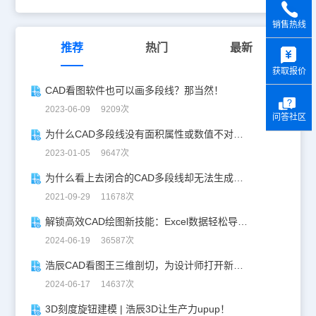
销售热线
y
推荐
热门
最新
获取报价
CAD看图软件也可以画多段线？那当然！
2023-06-09 9209次
问答社区
为什么CAD多段线没有面积属性或数值不对？快看过来！
2023-01-05 9647次
为什么看上去闭合的CAD多段线却无法生成区域覆盖？
2021-09-29 11678次
解锁高效CAD绘图新技能：Excel数据轻松导入CAD
2024-06-19 36587次
浩辰CAD看图王三维剖切，为设计师打开新世界的大门！
2024-06-17 14637次
3D刻度旋钮建模 | 浩辰3D让生产力upup！