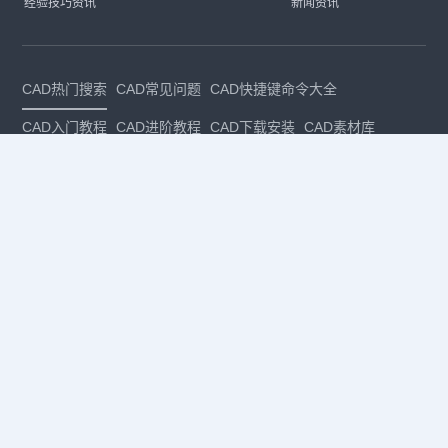
经验技巧资讯
新闻资讯
CAD热门搜索
CAD常见问题
CAD快捷键命令大全
CAD入门教程
CAD进阶教程
CAD下载安装
CAD素材库
CAD制图
CAD软件下载
CAD正版
免费CAD
下载CAD
国产
CAD
建筑CAD
CAD设计
CAD教程
CAD安装
CAD是什么
CAD制图软件
CAD制图初学入门
CAD下载安装
CAD图纸下载
CAD注册
CAD官网
CAD绘图
dwg
dwg格式
关注我们
扫码关注公众号
每月领专属优惠