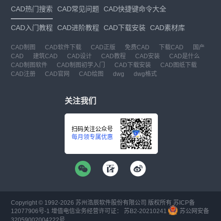
CAD热门搜索
CAD常见问题
CAD快捷键命令大全
CAD入门教程
CAD进阶教程
CAD下载安装
CAD素材库
CAD制图
CAD软件下载
CAD正版
免费CAD
下载CAD
国产
CAD
建筑CAD
CAD设计
CAD教程
CAD安装
CAD是什么
CAD制图软件
CAD制图初学入门
CAD下载安装
CAD图纸下载
CAD注册
CAD官网
CAD绘图
dwg
dwg格式
关注我们
扫码关注公众号
每月领专属优惠
Copyright © 1992-
2026
苏州浩辰软件股份有限公司 版权所有
苏ICP备
12077906号-1
增值电信业务经营许可证：
苏B2-20210241
苏公网安备
32059002004222号