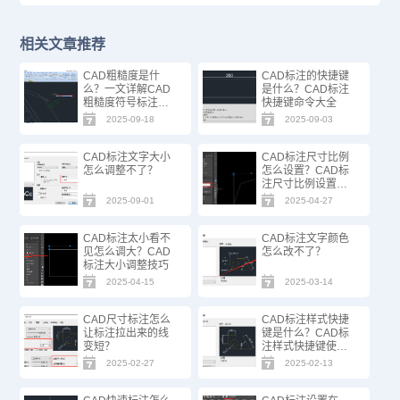
相关文章推荐
CAD粗糙度是什
CAD标注的快捷键
么？一文详解CAD
是什么？CAD标注
粗糙度符号标注技
快捷键命令大全
巧 CAD粗糙度是什
2025-09-18
2025-09-03
么？
CAD标注文字大小
CAD标注尺寸比例
怎么调整不了？
怎么设置？CAD标
注尺寸比例设置方
法
2025-09-01
2025-04-27
CAD标注太小看不
CAD标注文字颜色
见怎么调大？CAD
怎么改不了？
标注大小调整技巧
2025-04-15
2025-03-14
CAD尺寸标注怎么
CAD标注样式快捷
让标注拉出来的线
键是什么？CAD标
变短？
注样式快捷键使用
方法
2025-02-27
2025-02-13