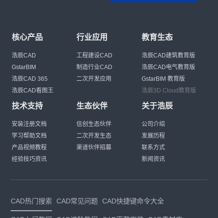
核心产品
行业应用
教育生态
浩辰CAD
工程建设CAD
浩辰CAD建筑教育版
GstarBIM
制造行业CAD
浩辰CAD电气教育版
浩辰CAD 365
二次开发应用
GstarBIM 教育版
浩辰CAD看图王
浩辰3D Cloud教育版
技术支持
生态伙伴
关于浩辰
安装注册文档
信创生态伙伴
公司介绍
学习帮助文档
二次开发生态
发展历程
产品视频教程
渠道伙伴招募
联系方式
经验技巧资讯
新闻资讯
CAD热门搜索
CAD常见问题
CAD快捷键命令大全