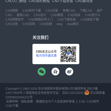
CAD入门教程
CAD进阶教程
CAD下载安装
CAD素材库
CAD制图
CAD软件下载
CAD正版
免费CAD
下载CAD
国产
CAD
建筑CAD
CAD设计
CAD教程
CAD安装
CAD是什么
CAD制图软件
CAD制图初学入门
CAD下载安装
CAD图纸下载
CAD注册
CAD官网
CAD绘图
dwg
dwg格式
关注我们
扫码关注公众号
每月领专属优惠
Copyright © 1992-
2026
苏州浩辰软件股份有限公司 版权所有
苏ICP备
12077906号-1
增值电信业务经营许可证：
苏B2-20210241
苏公网安备
32059002004222号
·
·
|
法律声明
隐私政策
数据安全与个人信息保护承诺
CAD
CAD软件
CAD下载