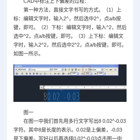
CAD中标注上下偏差的过程：
第一种方法，直接文字书写的方式。（
1
）上
标：编辑文字时，输入
2^
，然后选中
2^
，点
a/b
按
键，即可。（
2
）下标：编辑文字时，输入
^2
，然后
选中
^2
，点
a/b
按键，即可。（
3
）上下标：编辑文
字时，输入
2^2
，然后选中
2^2
，点
a/b
按键，即可。
如图一所示。
图一
在图一中我们首先用多行文字写出
8 0.02^-0.03
字符。其中
8
是长度的表示。
0.02
是上偏差，
-0.03
是下偏差。写好以后再选择
0.02^-0.03
点击图一中