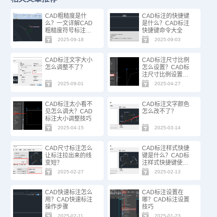
CAD粗糙度是什
CAD标注的快捷键
么？一文详解CAD
是什么？CAD标注
粗糙度符号标注技
快捷键命令大全
巧 CAD粗糙度是什
2025-09-18
2025-09-03
么？
CAD标注文字大小
CAD标注尺寸比例
怎么调整不了？
怎么设置？CAD标
注尺寸比例设置方
法
2025-09-01
2025-04-27
CAD标注太小看不
CAD标注文字颜色
见怎么调大？CAD
怎么改不了？
标注大小调整技巧
2025-04-15
2025-03-14
CAD尺寸标注怎么
CAD标注样式快捷
让标注拉出来的线
键是什么？CAD标
变短？
注样式快捷键使用
方法
2025-02-27
2025-02-13
CAD快速标注怎么
CAD标注设置在
用？CAD快速标注
哪？CAD标注设置
操作步骤
技巧
2025-02-11
2025-01-23