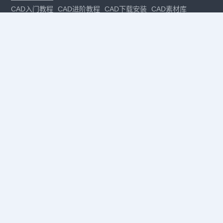
CAD入门教程
CAD进阶教程
CAD下载安装
CAD素材库
CAD制图
CAD软件下载
CAD正版
免费CAD
下载CAD
国产
CAD
建筑CAD
CAD设计
CAD教程
CAD安装
CAD是什么
CAD制图软件
CAD制图初学入门
CAD下载安装
CAD图纸下载
CAD注册
CAD官网
CAD绘图
dwg
dwg格式
关注我们
扫码关注公众号
每月领专属优惠
Copyright © 1992-
2026
苏州浩辰软件股份有限公司 版权所有
苏ICP备
12077906号-1
增值电信业务经营许可证：
苏B2-20210241
苏公网安备
32059002004222号
·
·
|
法律声明
隐私政策
数据安全与个人信息保护承诺
CAD
CAD软件
CAD下载