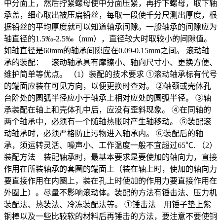
中分面上，然后拧紧螺母使中分面压紧，再拧下螺母，取下轴
承盖，细心取出被压扁铅丝，每取一段使千分尺测出厚度，根
据铅丝的平均厚度就可以知道轴承间隙。一般轴承的间隙应为
轴直径的1.5‰-2.5‰（mm），直径较大时取较小的间隙值。
如轴直径是60mm的轴承间隙应在0.09-0.15mm之间。 滚动轴
承的装配： 滚动轴承具有摩擦小、轴向尺寸小、更换方便、
维护简单等优点。 （1）装配的技术要求 ①滚动轴承标有代号
的端面应装在可见方向，以便更换时查对。 ②轴颈或壳体孔
台阶处的圆弧半径应小于轴承上相对应处的圆弧半径。 ③轴
承装配在轴上和壳体孔中后，应没有歪斜现象。 ④在同轴的
两个轴承中，必须有一个随轴热胀时产生轴移动。 ⑤装配滚
动轴承时，必须严格防止污物进入轴承内。 ⑥装配后的轴
承，须运转灵活、噪声小、工作温度一般不宜超过65℃. （2）
装配方法 装配轴承时，最基本要求是要使加的轴向力，直接
作用在所装轴承的套圈的端面上（装在轴上时，使加的轴向力
要直接作用在内圈上，装在孔上时使加的作用力要直接作用在
外圈上）。尽量不影响滚动体。装配的方法有锤击法、压力机
装配法、热装法、冷冻装配法等。 ①锤击法 用锤子垫上紫
铜棒以及一些比较软的材料后再锤击的方法，要注意不要使铜