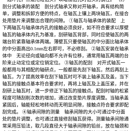
剖分式轴承的装配 剖分式轴承又称对开轴承，具有结构简
单，调整和拆卸方便的特点，在轴瓦上镶上两块轴瓦，在接合
处用垫片来调整出合理的间隙。 ①轴瓦与轴承体的装配 上
下两轴瓦与轴承体内孔的接触必须良好，如不符合要求以厚壁
轴瓦的轴承体内孔为基准，刮研轴瓦背部，同时应使轴瓦的两
端台阶紧靠轴承体两端。薄壁瓦只要使轴瓦的中分面比轴承体
的中分面高出0.1mm左右即可，不必修刮。 ②轴瓦安装在轴承
体中 无论径向或轴向都不允许有位移，通常用轴瓦两端的台
阶来止动定位或定位销定位。 ③轴瓦的配刮 对开式轴瓦一
般都用与其相配的轴研点，一般都是先刮下轴瓦，然后再刮上
轴瓦，为了提高效率在刮下轴瓦时可不装上轴承瓦及盖，当下
轴瓦的接触点基本符合要求时，再将上轴瓦及上盖压紧，并在
刮研上轴瓦时，进一步修正下轴瓦的接触点。配刮时轴的松紧
程度可随刮削次数的增加，通过改变垫片厚度调整。当轴承盖
紧固后，轴能轻松地转动而无明显间隙，接触点符合要求即配
刮完成。 ④轴承间隙的测量 轴承间隙的大小可通过中分面
处的垫片调整，也可通过直接修刮轴瓦获得。测量轴承间隙通
常采用压铅法，取几段直径大于轴承间隙的铅丝，放在轴颈和