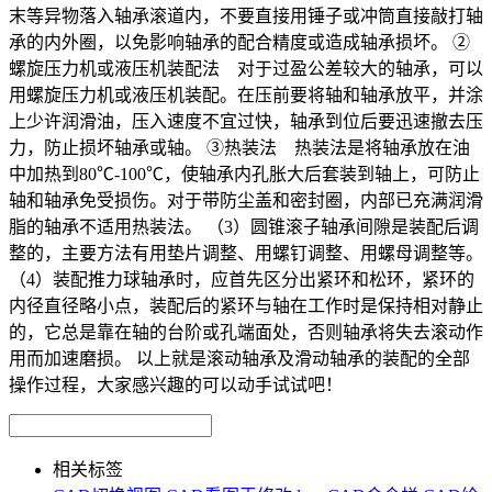
末等异物落入轴承滚道内，不要直接用锤子或冲筒直接敲打轴
承的内外圈，以免影响轴承的配合精度或造成轴承损坏。 ②
螺旋压力机或液压机装配法 对于过盈公差较大的轴承，可以
用螺旋压力机或液压机装配。在压前要将轴和轴承放平，并涂
上少许润滑油，压入速度不宜过快，轴承到位后要迅速撤去压
力，防止损坏轴承或轴。 ③热装法 热装法是将轴承放在油
中加热到80℃-100℃，使轴承内孔胀大后套装到轴上，可防止
轴和轴承免受损伤。对于带防尘盖和密封圈，内部已充满润滑
脂的轴承不适用热装法。 （3）圆锥滚子轴承间隙是装配后调
整的，主要方法有用垫片调整、用螺钉调整、用螺母调整等。
（4）装配推力球轴承时，应首先区分出紧环和松环，紧环的
内径直径略小点，装配后的紧环与轴在工作时是保持相对静止
的，它总是靠在轴的台阶或孔端面处，否则轴承将失去滚动作
用而加速磨损。 以上就是滚动轴承及滑动轴承的装配的全部
操作过程，大家感兴趣的可以动手试试吧！
相关标签