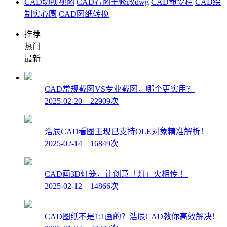
CAD切换视图
CAD看图王修改dwg
CAD命令栏
CAD绘
制实心圆
CAD图纸转换
推荐
热门
最新
CAD常规截图VS专业截图，哪个更实用？
2025-02-20 22909次
浩辰CAD看图王现已支持OLE对象精准解析！
2025-02-14 16849次
CAD画3D灯笼，让创意「灯」火相传 ！
2025-02-12 14866次
CAD图纸不是1:1画的？浩辰CAD教你高效解决！