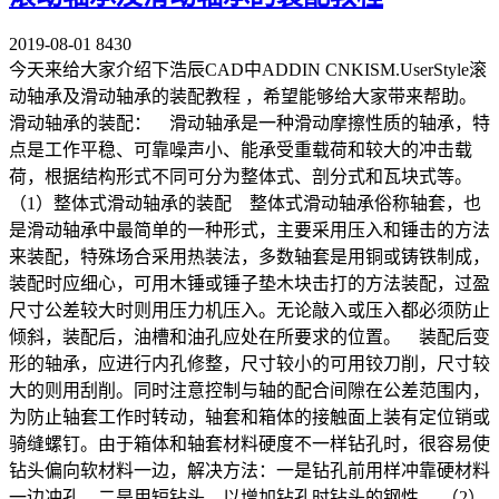
2019-08-01
8430
今天来给大家介绍下浩辰CAD中ADDIN CNKISM.UserStyle滚
动轴承及滑动轴承的装配教程 ，希望能够给大家带来帮助。
滑动轴承的装配： 滑动轴承是一种滑动摩擦性质的轴承，特
点是工作平稳、可靠噪声小、能承受重载荷和较大的冲击载
荷，根据结构形式不同可分为整体式、剖分式和瓦块式等。
（1）整体式滑动轴承的装配 整体式滑动轴承俗称轴套，也
是滑动轴承中最简单的一种形式，主要采用压入和锤击的方法
来装配，特殊场合采用热装法，多数轴套是用铜或铸铁制成，
装配时应细心，可用木锤或锤子垫木块击打的方法装配，过盈
尺寸公差较大时则用压力机压入。无论敲入或压入都必须防止
倾斜，装配后，油槽和油孔应处在所要求的位置。 装配后变
形的轴承，应进行内孔修整，尺寸较小的可用铰刀削，尺寸较
大的则用刮削。同时注意控制与轴的配合间隙在公差范围内，
为防止轴套工作时转动，轴套和箱体的接触面上装有定位销或
骑缝螺钉。由于箱体和轴套材料硬度不一样钻孔时，很容易使
钻头偏向软材料一边，解决方法：一是钻孔前用样冲靠硬材料
一边冲孔，二是用短钻头，以增加钻孔时钻头的钢性。 （2）