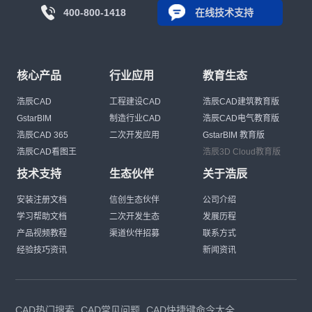
400-800-1418
在线技术支持
核心产品
行业应用
教育生态
浩辰CAD
工程建设CAD
浩辰CAD建筑教育版
GstarBIM
制造行业CAD
浩辰CAD电气教育版
浩辰CAD 365
二次开发应用
GstarBIM 教育版
浩辰CAD看图王
浩辰3D Cloud教育版
技术支持
生态伙伴
关于浩辰
安装注册文档
信创生态伙伴
公司介绍
学习帮助文档
二次开发生态
发展历程
产品视频教程
渠道伙伴招募
联系方式
经验技巧资讯
新闻资讯
CAD热门搜索
CAD常见问题
CAD快捷键命令大全