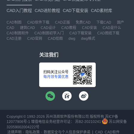
CAD入门教程
CAD进阶教程
CAD下载安装
CAD素材库
CAD制图
CAD软件下载
CAD正版
免费CAD
下载CAD
国产
CAD
建筑CAD
CAD设计
CAD教程
CAD安装
CAD是什么
CAD制图软件
CAD制图初学入门
CAD下载安装
CAD图纸下载
CAD注册
CAD官网
CAD绘图
dwg
dwg格式
关注我们
扫码关注公众号
每月领专属优惠
Copyright © 1992-
2026
苏州浩辰软件股份有限公司 版权所有
苏ICP备
12077906号-1
增值电信业务经营许可证：
苏B2-20210241
苏公网安备
32059002004222号
·
·
|
法律声明
隐私政策
数据安全与个人信息保护承诺
CAD
CAD软件