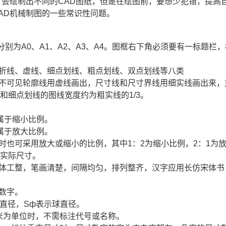
，会绘制出不同的
CAD图纸
，但是在绘图前，要想少犯错，提高
AD
机械制图的一些常识性问题。
别为A0、A1、A2、A3、A4。图框右下角必须要有一标题栏，
折线、虚线、细点划线、粗点划线、双点划线等八类
不可见轮廓线用虚线画出，尺寸线和尺寸界线用细实线画出来，
和细点划线的图线宽度约为粗实线的1/3。
属于缩小比例。
属于放大比例。
时也可采用放大或缩小的比例，其中1：2为缩小比例，2：1为
的实际尺寸。
字体工整，笔画清楚，间隔均匀，排列整齐，汉字应用长仿宋体书
数字。
圆直径，Sф表示球直径。
毫米为单位时，不需标注代号或名称。