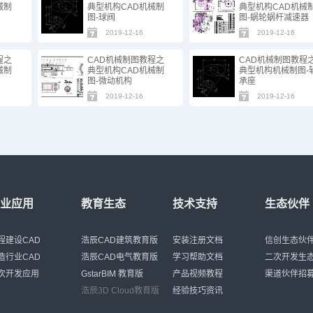
械制
典型机构CAD机械制
典型机构CAD机械
图-球阀
图-蜗轮蜗杆减速器
2019-12-16
2019-12-16
程之
CAD机械制图教程之
CAD机械制图教程
械制
典型机构CAD机械制
典型机构机械制图-
图-微动机构
承座
2019-12-16
2019-12-16
行业应用
教育生态
技术支持
生态伙伴
程建设CAD
浩辰CAD建筑教育版
安装注册文档
信创生态伙
造行业CAD
浩辰CAD电气教育版
学习帮助文档
二次开发生
次开发应用
GstarBIM 教育版
产品视频教程
渠道伙伴招
浩辰3D Cloud教育版
经验技巧资讯