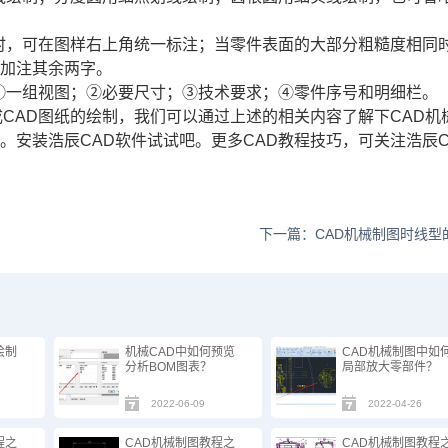
求时，可在图样右上角统一标注；当零件表面的大部分粗糙度相同
面加注其余两字。
；①一组视图；②必要尺寸；③技术要求；④零件序号和明细栏。
成CAD图纸的绘制，我们可以通过上述的相关内容了解下CAD机
了。安装浩辰
CAD软件
试试吧。更多
CAD教程
技巧，可关注浩辰C
下一篇：CAD机械制图时线型
绘制
机械CAD中如何预览
CAD机械制图中如
分析BOM图表？
局部放大零部件？
2022-06-09
2022-04-26
程之
CAD机械制图教程之
CAD机械制图教程