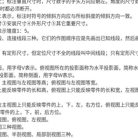
向上；标注垂直尺寸时，尺寸数字的字头方向应朝左。角度的尺寸
字时都必须断开。
号∠表示，标注时符号的倾斜方向应与所标斜度的倾斜方向一致。
尺寸③安装尺寸④外形尺寸⑤其它重要尺寸。
”表示锥度1：5。
线段、连接线段三种。它们的作图顺序应是先画出已知线段，然后
段；有定形尺寸，但定位尺寸不全的线段叫中间线段；只有定形尺
正面，用字母V表示。俯视图所在的投影面称为水平投影面，简称
投影面，简称侧面，用字母W表示。
长；主视图与左视图等高；俯视图与左视图等宽。
图上能反映零件的长和高，俯视图上只能反映零件的长和宽，左视
，在主视图上只能反映零件的上，下，左，右方位，俯视图上只能
映零件的上，下，前，后方位。
视图，俯视图，左视图。
图三种视图。
剖视图、半剖视图、局部剖视图三种。