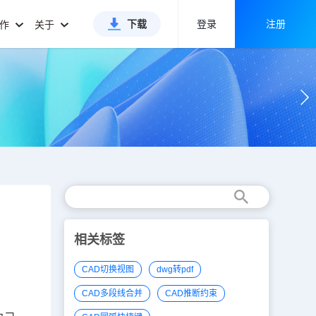
下载
登录
注册
合作
关于
相关标签
CAD切换视图
dwg转pdf
CAD多段线合并
CAD推断约束