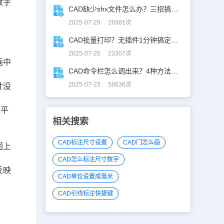
数字
CAD缺少shx文件怎么办？三招搞定SHX缺失难题
2025-07-29 26981次
CAD批量打印？无插件1分钟搞定，效率飙升90%！
2025-07-25 23307次
画中
CAD命令栏怎么调出来？4种方法找回CAD命令栏
2025-07-23 58636次
寸没
水平
相关搜索
CAD标注尺寸设置
CAD门怎么画
图上
CAD怎么标注尺寸数字
反映
CAD单位设置成毫米
CAD引线标注快捷键