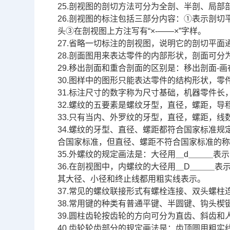
25.剖视图的剖切方法可分为全剖、半剖、局部
26.剖视图的标注包括三部分内容：①表示剖
头③在剖视图上方注写有“×-——×”字样。
27.省略一切标注的剖视图，说明它的剖切平面
28.剖面图用来表达零件的内部形状，剖面可分
29.移出剖面和重合剖面的区别是：移出剖面-
30.图样中的图形只能表达零件的结构形状，
31.标注尺寸的数字称为尺寸基础，机器零件
32.螺纹的五要素是螺纹牙型，直径，螺距，导
33.只有当内、外罗纹的牙型，直径，螺距，
34.螺纹的牙型、直径、螺距都符合国家标准
合国家标准，但直径、螺距不符合国家标准的
35.外螺纹的规定画法是：大径用＿d＿＿＿表
36.在剖视图中，内螺纹的大径用＿D＿＿＿表
其大径、小径和终止线都用粗实线表示。
37.常见的螺纹联接形式有螺栓连接、双头螺柱
38.常用键的种类有普通平键、半圆键、钩头楔
39.圆柱齿轮按齿轮的方向可分为直齿、斜齿和
40.齿轮轮齿部分的规定画法是：齿顶圆用粗