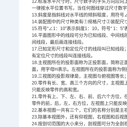
12.标准水平尺寸时，尺寸数字的字头方向应
一律按水平位置书写。当任何图线穿过尺寸数
13.斜度是指斜线对水平线的倾斜程度，用符
14.装配图中的尺寸种类有①规格尺寸②装配
15.符号“∠1：10”表示斜度1：10，符号“ 1：5
16.平面图形中的线段可分为已知线段、中间
间线段，最后画连接线段。
17.已知定形尺寸和定位尺寸的线段叫已知线
有定位尺寸的线段叫连接线段。
18.主视图所在的投影面称为正投影面，简称
面，用字母H表示。左视图所在的投影面称为侧
19.三视图的投影规律是，主视图与俯视图等
20.零件有长、宽、高三个方向的尺寸，主视
只能反映零件的高和宽。
21.零件有上、下、左、右、前、后六个方位
零件的前，后，左，右方位，左视图上只能反
22.基本视图一共有三个，它们的名称分别是主
23.除基本视图外，还有仰视图，右视图和后视
24.按剖切范围的大小来分，剖视图可分为全