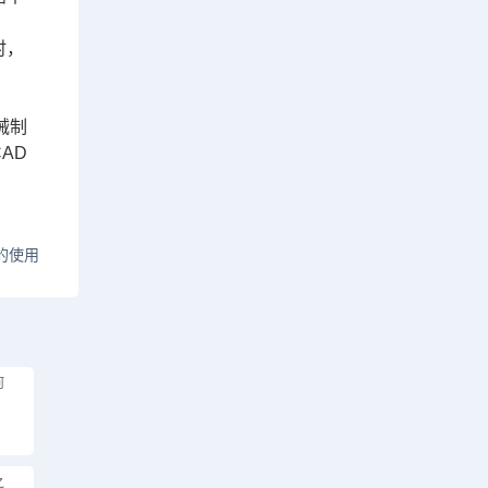
时，
械制
AD
的使用
何
之