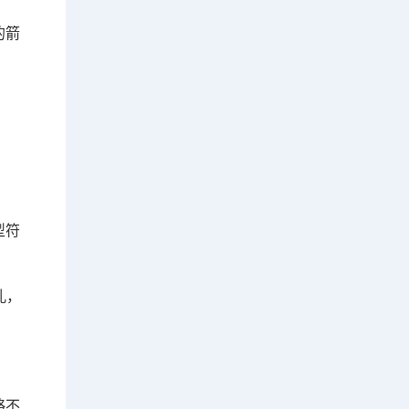
的箭
型符
孔，
略不