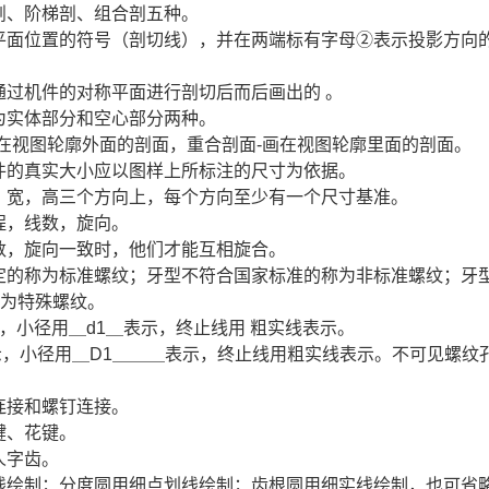
剖、阶梯剖、组合剖五种。
切平面位置的符号（剖切线），并在两端标有字母②表示投影方向
通过机件的对称平面进行剖切后而后画出的 。
为实体部分和空心部分两种。
画在视图轮廓外面的剖面，重合剖面-画在视图轮廓里面的剖面。
零件的真实大小应以图样上所标注的尺寸为依据。
长，宽，高三个方向上，每个方向至少有一个尺寸基准。
程，线数，旋向。
线数，旋向一致时，他们才能互相旋合。
规定的称为标准螺纹；牙型不符合国家标准的称为非标准螺纹；牙
称为特殊螺纹。
示，小径用＿d1＿表示，终止线用 粗实线表示。
示，小径用＿D1＿＿＿表示，终止线用粗实线表示。不可见螺纹
连接和螺钉连接。
键、花键。
人字齿。
实线绘制；分度圆用细点划线绘制；齿根圆用细实线绘制，也可省