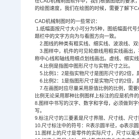
在
CAD机械制图
软件中，我们根据图纸的要求
的绘图速度，我们在绘图的时候，需要了解下
C
CAD
机械制图
时的一些常识：
1.纸幅面按尺寸大小可分为5种，图纸幅面代号分
题栏中的文字方向为与看图方向一致。
2.图线的种类有粗实线、细实线、波浪线、双
3.图样中，机件的可见轮廓线用粗实线画出，
称中心线和轴线用细点划线画出。虚线、细实线
4.比例是指图中图形尺寸与实物尺寸之比。
5.比例1：2是指实物尺寸是图形尺寸的2倍，
6.比例2：1是指图形尺寸是实物尺寸的2倍，
7.在画图时应尽量采用原值比例的比例，需要
比例无论采用那种比例图样上标注的应是机件
8.图样中书写的汉字、数字和字母，必须做到
写。
9.标注尺寸的三要素是尺寸界限、尺寸线、尺寸
10.尺寸标注中的符号：R表示圆半径，ф表示
11.图样上的尺寸是零件的实际尺寸，尺寸以