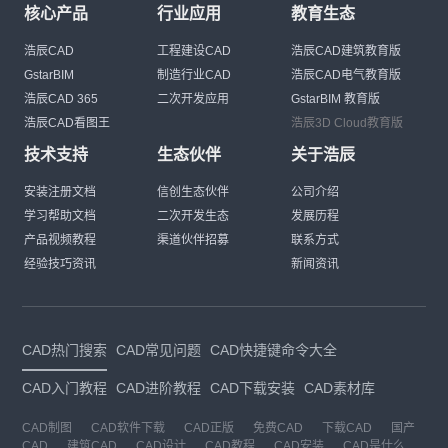
核心产品
行业应用
教育生态
浩辰CAD
工程建设CAD
浩辰CAD建筑教育版
GstarBIM
制造行业CAD
浩辰CAD电气教育版
浩辰CAD 365
二次开发应用
GstarBIM 教育版
浩辰CAD看图王
浩辰3D Cloud教育版
技术支持
生态伙伴
关于浩辰
安装注册文档
信创生态伙伴
公司介绍
学习帮助文档
二次开发生态
发展历程
产品视频教程
渠道伙伴招募
联系方式
经验技巧资讯
新闻资讯
CAD热门搜索
CAD常见问题
CAD快捷键命令大全
CAD入门教程
CAD进阶教程
CAD下载安装
CAD素材库
CAD制图
CAD软件下载
CAD正版
免费CAD
下载CAD
国产
CAD
建筑CAD
CAD设计
CAD教程
CAD安装
CAD是什么