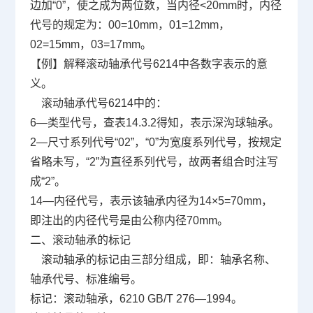
边加“0”，使之成为两位数，当内径<20mm时，内径
代号的规定为：00=10mm，01=12mm，
02=15mm，03=17mm。
【例】解释滚动轴承代号6214中各数字表示的意
义。
滚动轴承代号6214中的：
6—类型代号，查表14.3.2得知，表示深沟球轴承。
2—尺寸系列代号“02”，“0”为宽度系列代号，按规定
省略未写，“2”为直径系列代号，故两者组合时注写
成“2”。
14—内径代号，表示该轴承内径为14×5=70mm，
即注出的内径代号是由公称内径70mm。
二、滚动轴承的标记
滚动轴承的标记由三部分组成，即：轴承名称、
轴承代号、标准编号。
标记：滚动轴承，6210 GB/T 276—1994。