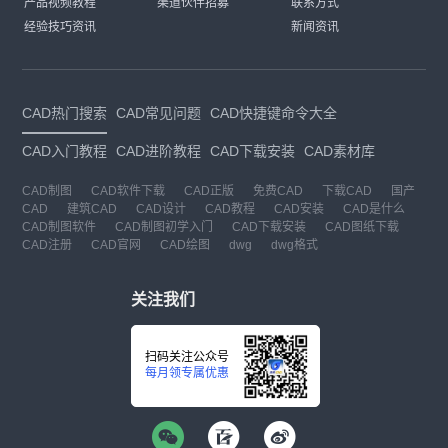
产品视频教程
渠道伙伴招募
联系方式
经验技巧资讯
新闻资讯
CAD热门搜索
CAD常见问题
CAD快捷键命令大全
CAD入门教程
CAD进阶教程
CAD下载安装
CAD素材库
CAD制图
CAD软件下载
CAD正版
免费CAD
下载CAD
国产
CAD
建筑CAD
CAD设计
CAD教程
CAD安装
CAD是什么
CAD制图软件
CAD制图初学入门
CAD下载安装
CAD图纸下载
CAD注册
CAD官网
CAD绘图
dwg
dwg格式
关注我们
扫码关注公众号
每月领专属优惠