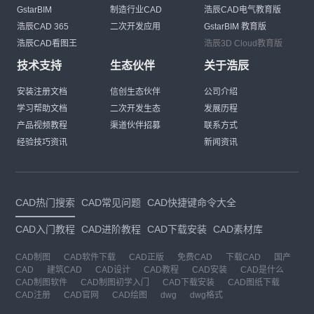
GstarBIM
制造行业CAD
浩辰CAD电气教育版
浩辰CAD 365
二次开发应用
GstarBIM 教育版
浩辰CAD看图王
浩辰3D Cloud教育版
技术支持
生态伙伴
关于浩辰
安装注册文档
信创生态伙伴
公司介绍
学习帮助文档
二次开发生态
发展历程
产品视频教程
渠道伙伴招募
联系方式
经验技巧资讯
新闻资讯
CAD热门搜索
CAD常见问题
CAD快捷键命令大全
CAD入门教程
CAD进阶教程
CAD下载安装
CAD素材库
CAD制图
CAD软件下载
CAD正版
免费CAD
下载CAD
国产
CAD
建筑CAD
CAD设计
CAD教程
CAD安装
CAD是什么
CAD制图软件
CAD制图初学入门
CAD下载安装
CAD图纸下载
CAD注册
CAD官网
CAD绘图
dwg
dwg格式