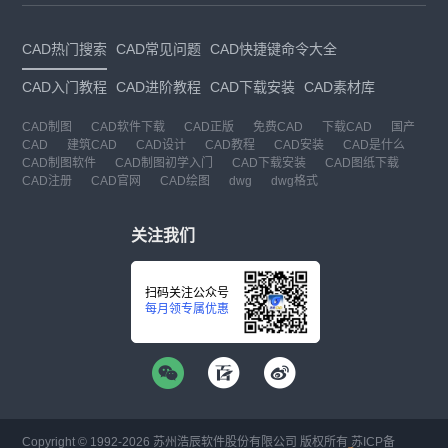
CAD热门搜索
CAD常见问题
CAD快捷键命令大全
CAD入门教程
CAD进阶教程
CAD下载安装
CAD素材库
CAD制图
CAD软件下载
CAD正版
免费CAD
下载CAD
国产
CAD
建筑CAD
CAD设计
CAD教程
CAD安装
CAD是什么
CAD制图软件
CAD制图初学入门
CAD下载安装
CAD图纸下载
CAD注册
CAD官网
CAD绘图
dwg
dwg格式
关注我们
扫码关注公众号
每月领专属优惠
Copyright © 1992-
2026
苏州浩辰软件股份有限公司 版权所有
苏ICP备