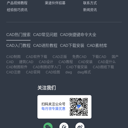
产品视频教程
渠道伙伴招募
联系方式
经验技巧资讯
新闻资讯
CAD热门搜索
CAD常见问题
CAD快捷键命令大全
CAD入门教程
CAD进阶教程
CAD下载安装
CAD素材库
CAD制图
CAD软件下载
CAD正版
免费CAD
下载CAD
国产
CAD
建筑CAD
CAD设计
CAD教程
CAD安装
CAD是什么
CAD制图软件
CAD制图初学入门
CAD下载安装
CAD图纸下载
CAD注册
CAD官网
CAD绘图
dwg
dwg格式
关注我们
扫码关注公众号
每月领专属优惠