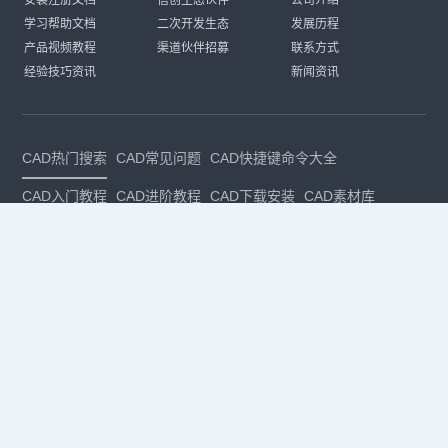
安装注册文档
信创生态伙伴
公司介绍
学习帮助文档
二次开发生态
发展历程
产品视频教程
渠道伙伴招募
联系方式
经验技巧资讯
新闻资讯
CAD热门搜索
CAD常见问题
CAD快捷键命令大全
CAD入门教程
CAD进阶教程
CAD下载安装
CAD素材库
CAD制图
CAD软件下载
CAD正版
免费CAD
下载CAD
国产
CAD
建筑CAD
CAD设计
CAD教程
CAD安装
CAD是什么
CAD制图软件
CAD制图初学入门
CAD下载安装
CAD图纸下载
CAD注册
CAD官网
CAD绘图
dwg
dwg格式
关注我们
扫码关注公众号
每月领专属优惠