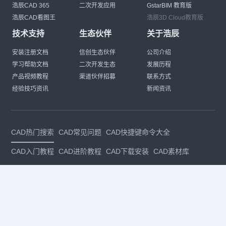
浩辰CAD 365
二次开发应用
GstarBIM 教育版
浩辰CAD看图王
浩辰3D Cloud教育版
技术支持
生态伙伴
关于浩辰
安装注册文档
信创生态伙伴
公司介绍
学习帮助文档
二次开发生态
发展历程
产品视频教程
渠道伙伴招募
联系方式
经验技巧资讯
新闻资讯
CAD热门搜索
CAD常见问题
CAD快捷键命令大全
CAD入门教程
CAD进阶教程
CAD下载安装
CAD素材库
CAD制图
CAD软件下载
CAD正版
免费CAD
下载CAD
国产
CAD
建筑CAD
CAD设计
CAD教程
CAD安装
CAD是什么
CAD制图软件
CAD制图初学入门
CAD下载安装
CAD图纸下载
CAD注册
CAD官网
CAD绘图
dwg
dwg格式