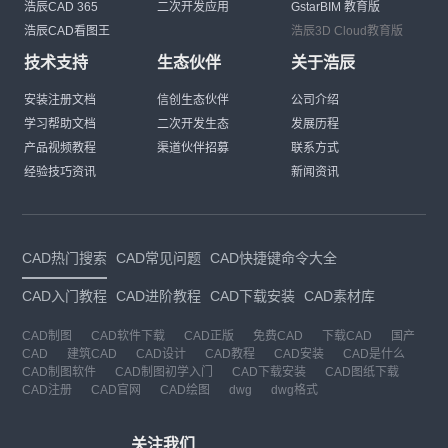
浩辰CAD 365
二次开发应用
GstarBIM 教育版
浩辰CAD看图王
浩辰3D Cloud教育版
技术支持
生态伙伴
关于浩辰
安装注册文档
信创生态伙伴
公司介绍
学习帮助文档
二次开发生态
发展历程
产品视频教程
渠道伙伴招募
联系方式
经验技巧资讯
新闻资讯
CAD热门搜索
CAD常见问题
CAD快捷键命令大全
CAD入门教程
CAD进阶教程
CAD下载安装
CAD素材库
CAD制图
CAD软件下载
CAD正版
免费CAD
下载CAD
国产
CAD
建筑CAD
CAD设计
CAD教程
CAD安装
CAD是什么
CAD制图软件
CAD制图初学入门
CAD下载安装
CAD图纸下载
CAD注册
CAD官网
CAD绘图
dwg
dwg格式
关注我们