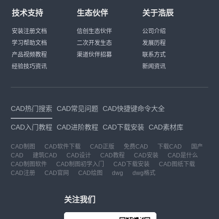
技术支持
生态伙伴
关于浩辰
安装注册文档
信创生态伙伴
公司介绍
学习帮助文档
二次开发生态
发展历程
产品视频教程
渠道伙伴招募
联系方式
经验技巧资讯
新闻资讯
CAD热门搜索
CAD常见问题
CAD快捷键命令大全
CAD入门教程
CAD进阶教程
CAD下载安装
CAD素材库
CAD制图
CAD软件下载
CAD正版
免费CAD
下载CAD
国产
CAD
建筑CAD
CAD设计
CAD教程
CAD安装
CAD是什么
CAD制图软件
CAD制图初学入门
CAD下载安装
CAD图纸下载
CAD注册
CAD官网
CAD绘图
dwg
dwg格式
关注我们