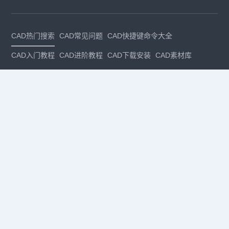
CAD热门搜索
CAD常见问题
CAD快捷键命令大全
CAD入门教程
CAD进阶教程
CAD下载安装
CAD素材库
CAD制图
CAD软件下载
CAD正版
免费CAD
下载CAD
国产
CAD
建筑CAD
CAD设计
CAD教程
CAD安装
CAD是什么
CAD制图软件
CAD制图初学入门
CAD下载安装
CAD图纸下载
CAD注册
CAD官网
CAD绘图
dwg
dwg格式
关注我们
扫码关注公众号
每月领专属优惠