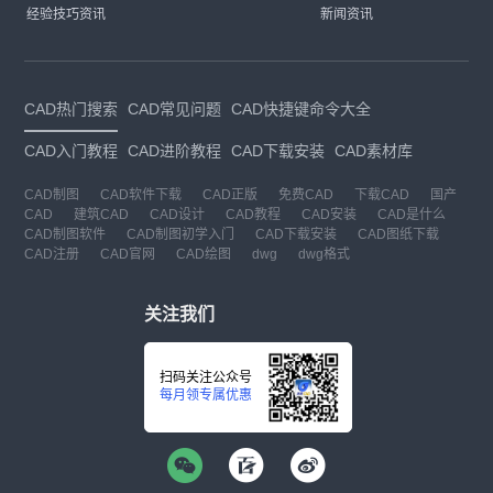
经验技巧资讯
新闻资讯
CAD热门搜索
CAD常见问题
CAD快捷键命令大全
CAD入门教程
CAD进阶教程
CAD下载安装
CAD素材库
CAD制图
CAD软件下载
CAD正版
免费CAD
下载CAD
国产
CAD
建筑CAD
CAD设计
CAD教程
CAD安装
CAD是什么
CAD制图软件
CAD制图初学入门
CAD下载安装
CAD图纸下载
CAD注册
CAD官网
CAD绘图
dwg
dwg格式
关注我们
扫码关注公众号
每月领专属优惠