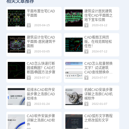
相关文章推荐
平面布置住宅CAD
建筑设计居民建筑
平面图
住宅CAD平面图之
地下室车位图
2020-04-15
2020-03-12
建筑设计住宅CAD
CAD看图王网页
平面图-居民建筑平
版，在线览图轻松
面图
任性！
2020-03-05
2024-07-12
CAD怎么快速打断
CAD怎么批量替换
圆或椭圆？CAD打
文字？试试建筑
断圆/椭圆方法步骤
CAD查找替换命
令！
2023-07-17
2023-07-07
给排水CAD软件安
机械CAD安装步骤
装步骤之浩辰CAD
详解之浩辰CAD机
给排水
械软件
2022-01-24
2022-01-07
CAD软件安装步骤
CAD弧形文字教程
详解之浩辰CAD软
之修改弧形文字
件