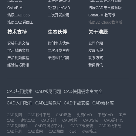
浩辰CAD
工程建设CAD
浩辰CAD建筑教育版
GstarBIM
制造行业CAD
浩辰CAD电气教育版
浩辰CAD 365
二次开发应用
GstarBIM 教育版
浩辰CAD看图王
浩辰3D Cloud教育版
技术支持
生态伙伴
关于浩辰
安装注册文档
信创生态伙伴
公司介绍
学习帮助文档
二次开发生态
发展历程
产品视频教程
渠道伙伴招募
联系方式
经验技巧资讯
新闻资讯
CAD热门搜索
CAD常见问题
CAD快捷键命令大全
CAD入门教程
CAD进阶教程
CAD下载安装
CAD素材库
CAD制图
CAD软件下载
CAD正版
免费CAD
下载CAD
国产
CAD
建筑CAD
CAD设计
CAD教程
CAD安装
CAD是什么
CAD制图软件
CAD制图初学入门
CAD下载安装
CAD图纸下载
CAD注册
CAD官网
CAD绘图
dwg
dwg格式