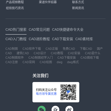
产品视频教程
渠道伙伴招募
联系方式
经验技巧资讯
新闻资讯
CAD热门搜索
CAD常见问题
CAD快捷键命令大全
CAD入门教程
CAD进阶教程
CAD下载安装
CAD素材库
CAD制图
CAD软件下载
CAD正版
免费CAD
下载CAD
国产
CAD
建筑CAD
CAD设计
CAD教程
CAD安装
CAD是什么
CAD制图软件
CAD制图初学入门
CAD下载安装
CAD图纸下载
CAD注册
CAD官网
CAD绘图
dwg
dwg格式
关注我们
扫码关注公众号
每月领专属优惠