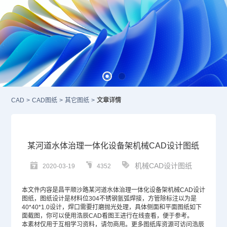
CAD
>
CAD图纸
>
其它图纸
>
文章详情
某河道水体治理一体化设备架机械CAD设计图纸
机械CAD设计图纸
2020-03-19
4352
本文件内容是昌平顺沙路某河道水体治理一体化设备架
机械CAD
设计
图纸，图纸设计是材料位304不锈钢氩弧焊接，方管除标注以为是
40*40*1.0设计，焊口需要打磨抛光处理，具体侧面和平面图纸如下
面截图，你可以使用浩辰
CAD
看图王进行在线查看，便于参考。
本素材仅用于互相学习资料，请勿商用。更多图纸库资源可访问浩辰