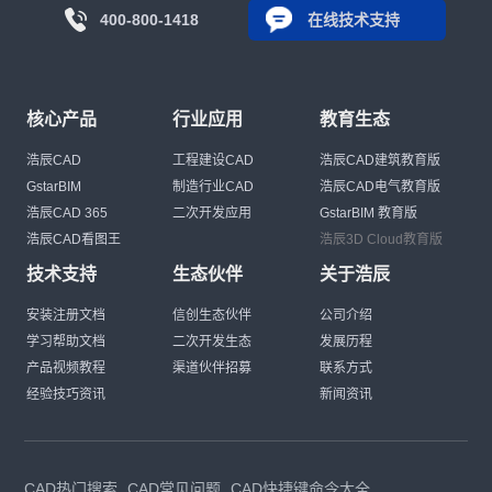
400-800-1418
在线技术支持
核心产品
行业应用
教育生态
浩辰CAD
工程建设CAD
浩辰CAD建筑教育版
GstarBIM
制造行业CAD
浩辰CAD电气教育版
浩辰CAD 365
二次开发应用
GstarBIM 教育版
浩辰CAD看图王
浩辰3D Cloud教育版
技术支持
生态伙伴
关于浩辰
安装注册文档
信创生态伙伴
公司介绍
学习帮助文档
二次开发生态
发展历程
产品视频教程
渠道伙伴招募
联系方式
经验技巧资讯
新闻资讯
CAD热门搜索
CAD常见问题
CAD快捷键命令大全