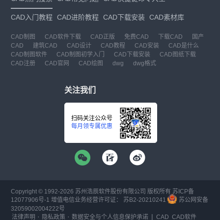
CAD入门教程
CAD进阶教程
CAD下载安装
CAD素材库
CAD制图
CAD软件下载
CAD正版
免费CAD
下载CAD
国产
CAD
建筑CAD
CAD设计
CAD教程
CAD安装
CAD是什么
CAD制图软件
CAD制图初学入门
CAD下载安装
CAD图纸下载
CAD注册
CAD官网
CAD绘图
dwg
dwg格式
关注我们
扫码关注公众号
每月领专属优惠
Copyright © 1992-
2026
苏州浩辰软件股份有限公司 版权所有
苏ICP备
12077906号-1
增值电信业务经营许可证：
苏B2-20210241
苏公网安备
32059002004222号
·
·
|
法律声明
隐私政策
数据安全与个人信息保护承诺
CAD
CAD软件